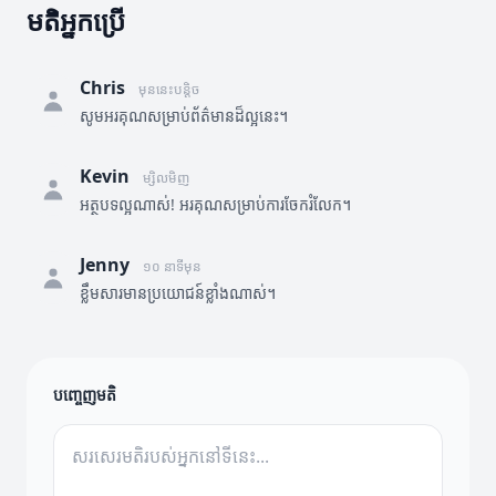
មតិអ្នកប្រើ
Chris
មុននេះបន្តិច
សូមអរគុណសម្រាប់ព័ត៌មានដ៏ល្អនេះ។
Kevin
ម្សិលមិញ
អត្ថបទល្អណាស់! អរគុណសម្រាប់ការចែករំលែក។
Jenny
១០ នាទីមុន
ខ្លឹមសារមានប្រយោជន៍ខ្លាំងណាស់។
បញ្ចេញមតិ