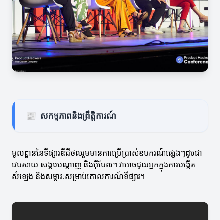
📰
សកម្មភាពនិងព្រឹត្តិការណ៍
មូលដ្ឋាននៃទីផ្សារឌីជីថលរួមមានការប្រើប្រាស់ឧបករណ៍ផ្សេងៗដូចជា
វេបសាយ សង្គមបណ្ដាញ និងអ៊ីមែល។ វាអាចជួយអ្នកក្នុងការបង្កើត
សំឡេង និងសម្ភារៈសម្រាប់គោលការណ៍ទីផ្សារ។