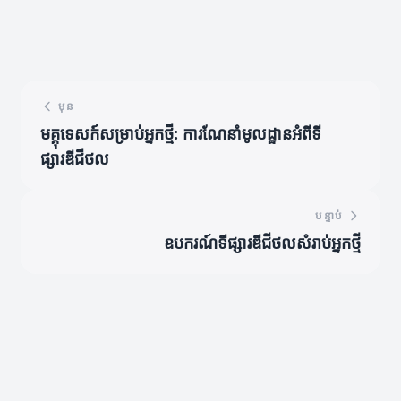
មុន
មគ្គុទេសក៍សម្រាប់អ្នកថ្មី: ការណែនាំមូលដ្ឋានអំពីទី
ផ្សារឌីជីថល
បន្ទាប់
ឧបករណ៍ទីផ្សារឌីជីថលសំរាប់អ្នកថ្មី