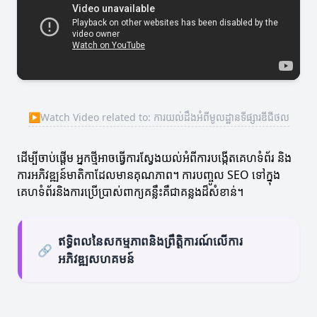
▶
Watch Video related to: ការយល់ដឹងអំពីមូលដ្ឋានទីផ្សារឌីជីថល
ដើម្បីចាប់ផ្តើម អ្នកថ្មីអាចធ្វើការស្វែងយល់អំពីការបង្កើតគេហទំព័រ និង
ការអភិវឌ្ឍន៍មាតិកាដែលមានគុណភាព។ ការបញ្ចូល SEO ទៅក្នុង
គេហទំព័រនិងការប្រើប្រាស់ពាក្យគន្លឹះគឺជាគន្លងដ៏សំខាន់។
ឥទ្ធិពលនៃសកម្មភាពនិងព្រឹត្តិការណ៍លើការ
🔗
អភិវឌ្ឍសហគមន៍