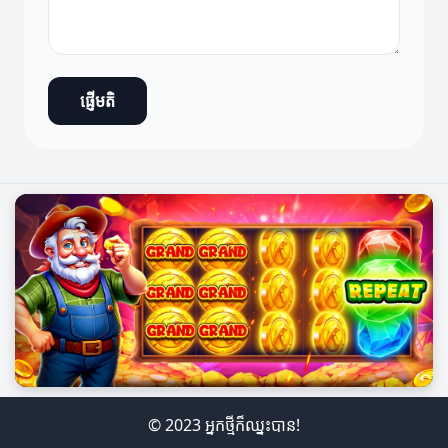
ផ្ញើមតិ
© 2023 អ្នកថ្មីក៏ឈ្នះបាន!