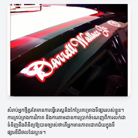
សំរាប់អ្នកថ្មីគួរតែមានការធ្វើតេស្តនិងកែប្រែគម្រោងទីផ្សាររបស់ខ្លួន។
ការគ្រប់គ្រងការវិភាគ និងការតាមដានការប្រាក់ចំណេញពីការលក់ជា
ទំនិញនឹងពិនិត្យឱ្យបានច្បាស់ថាតើអ្នកមានភាពជោគជ័យក្នុងទី
ផ្សារឌីជីថលដែរឬទេ។