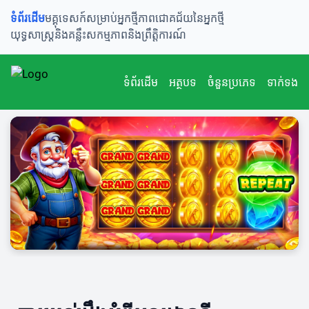
ទំព័រដើម
មគ្គុទេសក៍សម្រាប់អ្នកថ្មី
ភាពជោគជ័យនៃអ្នកថ្មី
យុទ្ធសាស្ត្រនិងគន្លឹះ
សកម្មភាពនិងព្រឹត្តិការណ៍
ទំព័រដើម
អត្ថបទ
ចំនួនប្រភេទ
ទាក់ទង