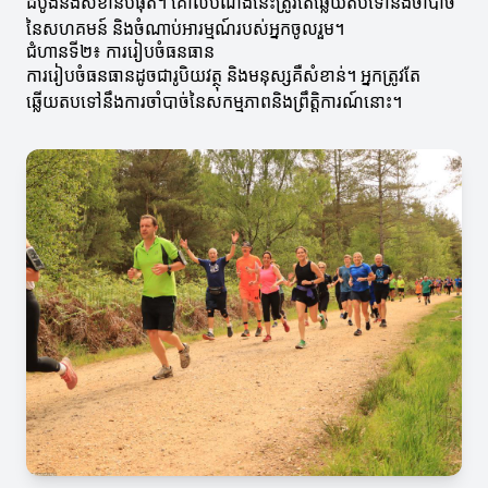
ដំបូងនិងសំខាន់បំផុត។ គោលបំណងនេះត្រូវតែឆ្លើយតបទៅនឹងចាំបាច់
នៃសហគមន៍ និងចំណាប់អារម្មណ៍របស់អ្នកចូលរួម។
ជំហានទី២៖ ការរៀបចំធនធាន
ការរៀបចំធនធានដូចជារូបិយវត្ថុ និងមនុស្សគឺសំខាន់។ អ្នកត្រូវតែ
ឆ្លើយតបទៅនឹងការចាំបាច់នៃសកម្មភាពនិងព្រឹត្តិការណ៍នោះ។