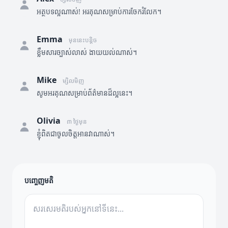
អត្ថបទល្អណាស់! អរគុណសម្រាប់ការចែករំលែក។
Emma
មុននេះបន្តិច
ខ្លឹមសារច្បាស់លាស់ ងាយយល់ណាស់។
Mike
ម្សិលមិញ
សូមអរគុណសម្រាប់ព័ត៌មានដ៏ល្អនេះ។
Olivia
៣ ថ្ងៃមុន
ខ្ញុំពិតជាចូលចិត្តអានវាណាស់។
បញ្ចេញមតិ