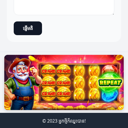
ផ្ញើមតិ
© 2023 អ្នកថ្មីក៏ឈ្នះបាន!