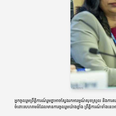
អ្នកចូលរួមព្រឹត្តិការណ៍រួមគ្នាអាចស្វែងរកអារម្មណ៍សុខស្រួល និ
ចំពោះសហគមន៍ដែលមានការចូលរួមយ៉ាងខ្លាំង ព្រឹត្តិការណ៍ទាំងនេះអ