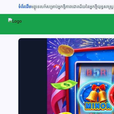
ទំព័រដើម
មគ្គុទេសក៍សម្រាប់អ្នកថ្មី
ភាពជោគជ័យនៃអ្នកថ្មី
យុទ្ធសាស្ត្រ