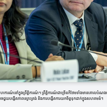
ងការសហការណ៍នៅក្នុងព្រឹត្តិការណ៍។ ព្រឹត្តិការណ៍ជាច្រើនក៏ថែមទាំងមានគោល
ាចជួយបង្កើតភាពស្មោះត្រង់ និងការបង្កើតការយកចិត្តទុកដាក់ក្នុងសហគមន៍។