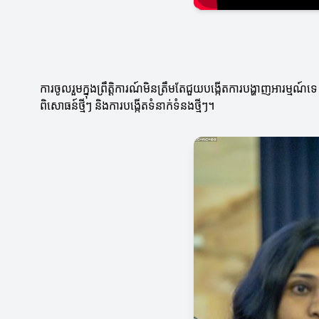
ការចូលរួមក្នុងព្រឹត្តិការណ៍មិនត្រឹមតែជួយបង្កើតការបង្ហាញអារម្
ពិសោធន៍ថ្មីៗ និងការបង្កើតទំនាក់ទំនងថ្មីៗ។