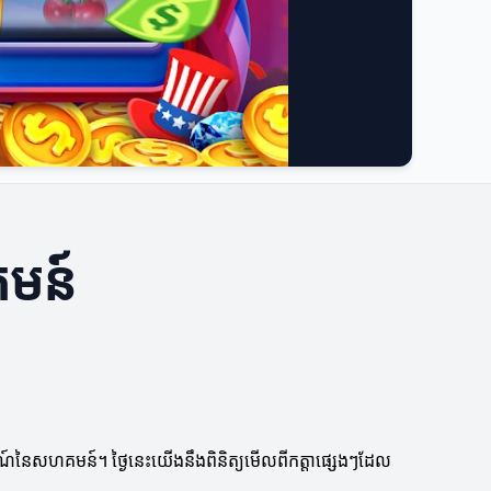
គមន៍
ញអារម្មណ៍នៃសហគមន៍។ ថ្ងៃនេះយើងនឹងពិនិត្យមើលពីកត្តាផ្សេងៗដែល