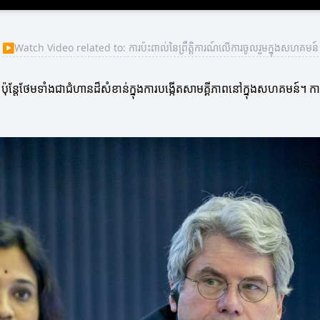
▶
Watch Video related to: ការប៉ះពាល់នៃព្រឹត្តិការណ៍លើការចូលរួមក្នុងសហគមន៍
មណ៍ទេ ប៉ុន្តែថែមទាំងជាជំហានដ៏សំខាន់ក្នុងការបង្កើតសាមគ្គីភាពនៅក្នុងសហគ