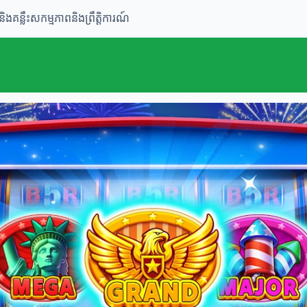
និងគន្លឹះ
សកម្មភាពនិងព្រឹត្តិការណ៍