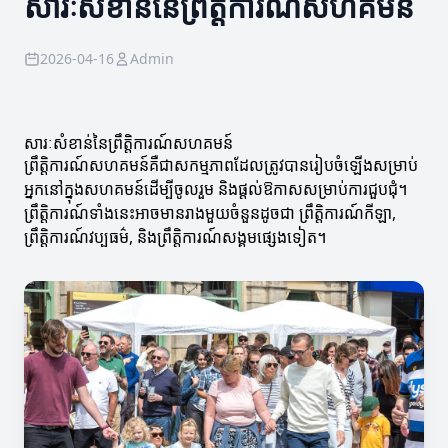
សារៈសំខាន់នៃព្រឹត្តិការណ៍សហគមន៍
2026-04-16
Admin
សារៈសំខាន់នៃព្រឹត្តិការណ៍សហគមន៍
ព្រឹត្តិការណ៍សហគមន៍គឺជាសកម្មភាពដែលត្រូវបានរៀបចំឡើងសម្រាប់
អ្នកនៅក្នុងសហគមន៍ដើម្បីចូលរួម និងផ្ដល់ឱកាសសម្រាប់ការជួបជុំ។
ព្រឹត្តិការណ៍ទាំងនេះអាចមានរាងមួយចំនួនដូចជា ព្រឹត្តិការណ៍កីឡា,
ព្រឹត្តិការណ៍វប្បធម៌, និងព្រឹត្តិការណ៍សង្គមផ្សេងទៀត។