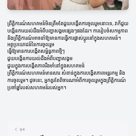
ព្រឹត្តិការណ៍សហគមន៍មិនត្រឹមតែជួយបង្កើតការចូលរួមនោះទេ, វាក៏ជួយ
បង្កើនការយល់ដឹងអំពីបញ្ហាសង្គមផ្សេងៗផងដែរ។ ការរៀបចំសកម្មភាព
និងព្រឹត្តិការណ៍អាចនាំឱ្យមានការធ្វើការផ្លាស់ប្តូរនៅក្នុងសហគមន៍។
អត្ថប្រយោជន៍នៃការចូលរួម
ធ្វើឱ្យមានការបង្កើតសម្ព័ន្ធភាពថ្មីៗ
ជួយបង្កើនការយល់ដឹងអំពីបញ្ហាសង្គម
ជួយក្នុងការបង្កើតភាពរឹងមាំនៅក្នុងសហគមន៍
ព្រឹត្តិការណ៍សហគមន៍មានសារៈសំខាន់ក្នុងការបង្កើតភាពអន្តរកម្ម និង
ការចូលរួម។ ដូចនេះ, អ្នកគួរតែពិចារណាអំពីការចូលរួមក្នុងព្រឹត្តិការណ៍
ប្រចាំឆ្នាំរបស់សហគមន៍របស់អ្នក។
មុន