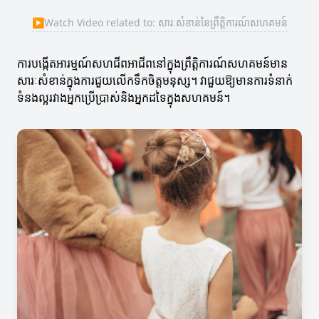
▶
Watch Video related to: សារៈសំខាន់នៃព្រឹត្តិការណ៍សហគមន៍
ការបង្កើតអារម្មណ៍សហជីពអាជីពនៅក្នុងព្រឹត្តិការណ៍សហគមន៍មាន
សារៈសំខាន់ក្នុងការជួយលើកទឹកចិត្តមនុស្ស។ វាជួយឱ្យមានការទំនាក់
ទំនងល្អរវាងអ្នកប្រើប្រាស់និងអ្នកដទៃក្នុងសហគមន៍។