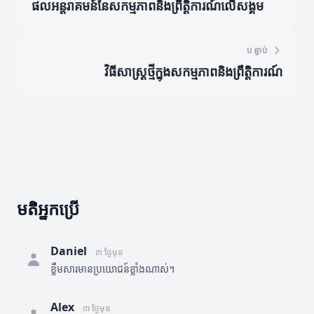
ផលអន្តរាគមន៍នៃសកម្មភាពនិងព្រឹត្តិការណ៍លើសង្គម
បន្ទាប់
វិធីសាស្រ្តថ្មីក្នុងសកម្មភាពនិងព្រឹត្តិការណ៍
មតិអ្នកប្រើ
Daniel
៣ ថ្ងៃមុន
ខ្លឹមសារមានប្រយោជន៍ខ្លាំងណាស់។
Alex
៣ ថ្ងៃមុន