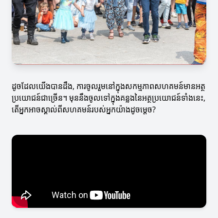
ដូចដែលយើងបានដឹង, ការចូលរួមនៅក្នុងសកម្មភាពសហគមន៍មានអត្ថ
ប្រយោជន៍ជាច្រើន។ មុននឹងចូលទៅក្នុងគន្លងនៃអត្ថប្រយោជន៍ទាំងនេះ,
តើអ្នកអាចស្គាល់ពីសហគមន៍របស់អ្នកយ៉ាងដូចម្តេច?