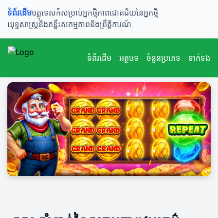
ទំព័រដើម
មគ្គុទេសក៍សម្រាប់អ្នកថ្មី
ភាពជោគជ័យនៃអ្នកថ្មី
យុទ្ធសាស្ត្រនិងគន្លឹះ
សកម្មភាពនិងព្រឹត្តិការណ៍
ទំព័រដើម
អត្ថបទ
ចំនួនប្រភេទ
ទាក់ទង