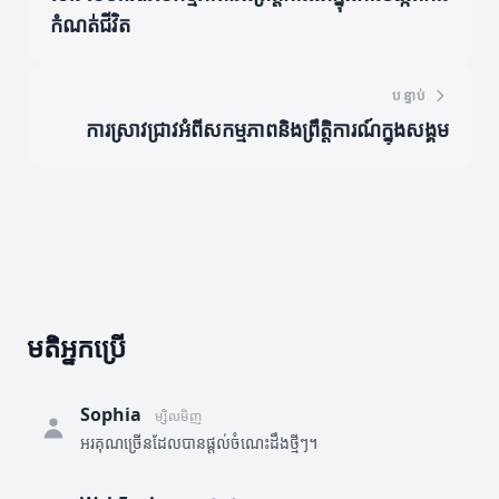
កំណត់ជីវិត
បន្ទាប់
ការស្រាវជ្រាវអំពីសកម្មភាពនិងព្រឹត្តិការណ៍ក្នុងសង្គម
មតិអ្នកប្រើ
Sophia
ម្សិលមិញ
អរគុណច្រើនដែលបានផ្តល់ចំណេះដឹងថ្មីៗ។