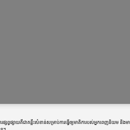
ផ្សព្វផ្សាយគឺជាគន្លឹះសំខាន់សម្រាប់ការធ្វើឲ្យមាតិការបស់អ្នកពេញនិយម និងម
ើន។