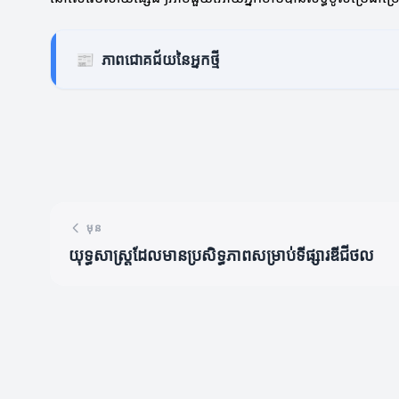
📰
ភាពជោគជ័យនៃអ្នកថ្មី
មុន
យុទ្ធសាស្ត្រដែលមានប្រសិទ្ធភាពសម្រាប់ទីផ្សារឌីជីថល