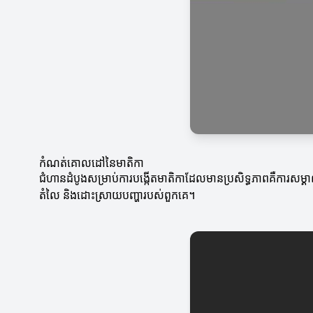
កំណត់គោលដៅនៃមាតិកា
ជំហានដំបូងសម្រាប់ការបង្កើតមាតិកាដែលមានប្រសិទ្ធភាពគឺការសម្គាល់គ
តំលៃ និងដោះស្រាយបញ្ហារបស់ពួកគេ។