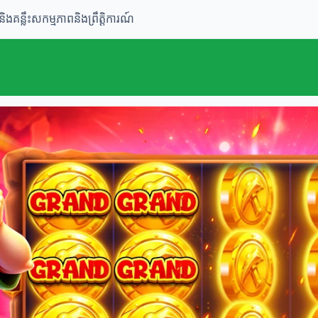
និងគន្លឹះ
សកម្មភាពនិងព្រឹត្តិការណ៍