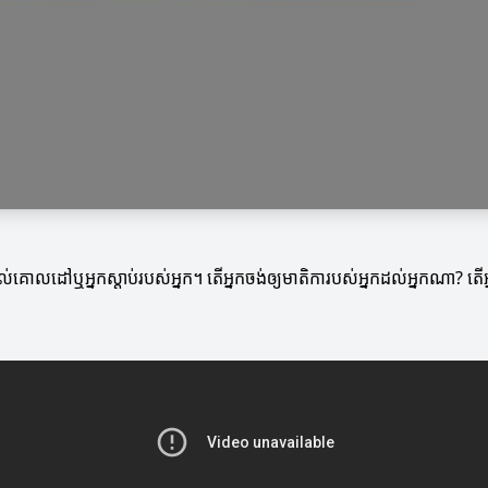
ោលដៅឬអ្នកស្តាប់របស់អ្នក។ តើអ្នកចង់ឲ្យមាតិការបស់អ្នកដល់អ្នកណា? តើអ្នកគួរ