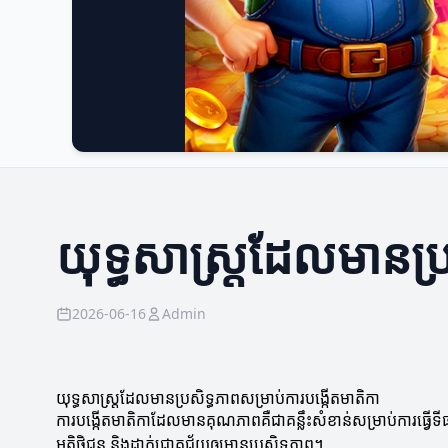
យុទ្ធសាស្ត្រដែលមានប្
2026-06-16
Admin
យុទ្ធសាស្ត្រដែលមានប្រសិទ្ធភាពសម្រាប់ការបង្កើតមាតិកា
ការបង្កើតមាតិកាដែលមានគុណភាពគឺជាគន្លឹះសំខាន់សម្រាប់ការធ្វើទី
អតិថិជន និងដាក់ជោគជ័យឲ្យមានប្រសិទ្ធភាព។