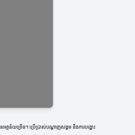
ានអត្ថន័យច្រើន។ ប្រើប្រាស់បណ្តាញសង្គម និងការបង្ហោះ