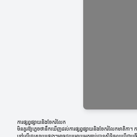
ការផ្សព្វផ្សាយនិងចែករំលែក
មិនគួរឱ្យភ្លេចថានឹកឃើញដល់ការផ្សព្វផ្សាយនិងចែករំលែកមាតិកា។ ការ
នៅលើវេបសាយផ្សេងៗអាចជួយអោយអ្នកចាប់បានសិទ្ធិចូលប្រើជាច្រ