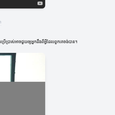
ា
កប្រើប្រាស់អាចជួយឲ្យអ្នកដឹងពីអ្វីដែលពួកគេចង់បាន។