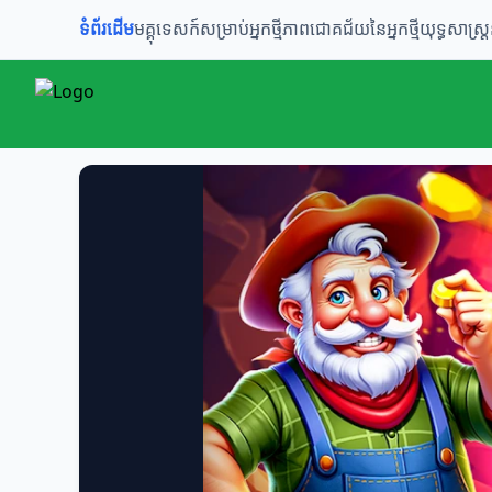
ទំព័រដើម
មគ្គុទេសក៍សម្រាប់អ្នកថ្មី
ភាពជោគជ័យនៃអ្នកថ្មី
យុទ្ធសាស្ត្រ