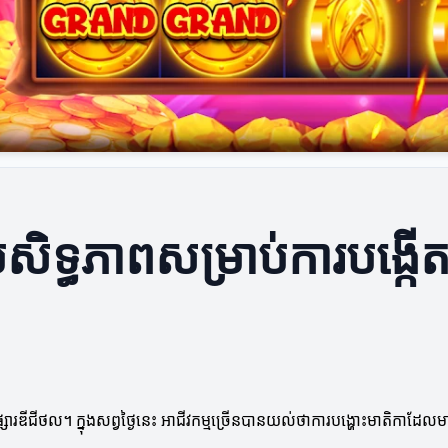
រសិទ្ធភាពសម្រាប់ការបង្កើ
ផ្សារឌីជីថល។ ក្នុងសព្វថ្ងៃនេះ អាជីវកម្មច្រើនបានយល់ថាការបង្ហោះមាតិកាដែ