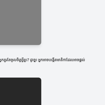
តែចូលចិត្តអ្វីខ្លះ? ដូច្នេះ អ្នកអាចបង្កើតមាតិកាដែលអាចផ្ដល់