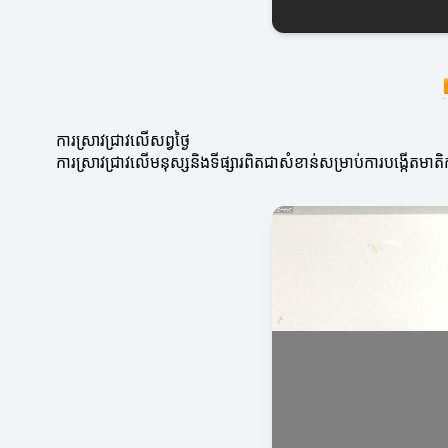
ការស្រាវជ្រាវលើសព្វថ្ងៃ
ការស្រាវជ្រាវលើមនុស្សនិងទីផ្សារពិតជាសំខាន់សម្រាប់ការបង្កើតមាត