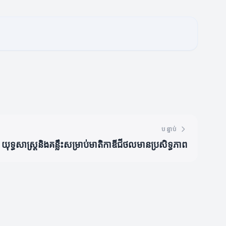
បន្ទាប់
យុទ្ធសាស្ត្រនិងគន្លឹះសម្រាប់មាតិកាឌីជីថលមានប្រសិទ្ធភាព