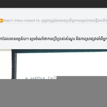
▶
Watch Video related to: យុទ្ធសាស្ត្រដែលមានប្រសិទ្ធភាពសម្រាប់ការបង្កើតមាតិក
ិកាដែលមានអត្ថន័យ។ សូមចំណាំថាការប្រើប្រាស់សំណួរ និងការស្រាវជ្រាវអំពីអ្ន