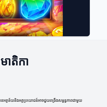
តមាតិកា
លមានអត្ថន័យនិងអត្ថប្រយោជន៍អាចជួយពង្រឹងសម្ពន្ធភាពជាមួយ