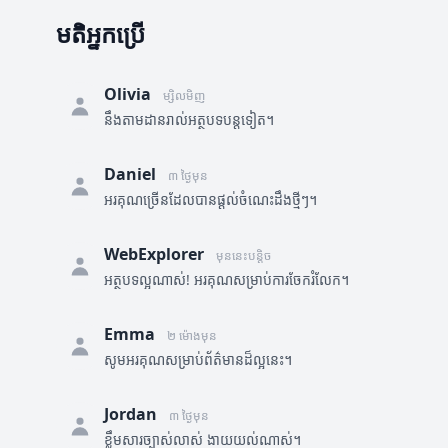
មតិអ្នកប្រើ
Olivia
ម្សិលមិញ
នឹងតាមដានរាល់អត្ថបទបន្តទៀត។
Daniel
៣ ថ្ងៃមុន
អរគុណច្រើនដែលបានផ្តល់ចំណេះដឹងថ្មីៗ។
WebExplorer
មុននេះបន្តិច
អត្ថបទល្អណាស់! អរគុណសម្រាប់ការចែករំលែក។
Emma
២ ម៉ោងមុន
សូមអរគុណសម្រាប់ព័ត៌មានដ៏ល្អនេះ។
Jordan
៣ ថ្ងៃមុន
ខ្លឹមសារច្បាស់លាស់ ងាយយល់ណាស់។