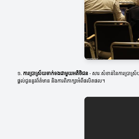
១.
ការប្រាស្រ័យទាក់ទងជាមួយអតិថិជន
- សារៈសំខាន់នៃការប្រាស្រ័
ផ្តល់ជូននូវព័ត៌មាន និងការពិភាក្សាអំពីផលិតផល។