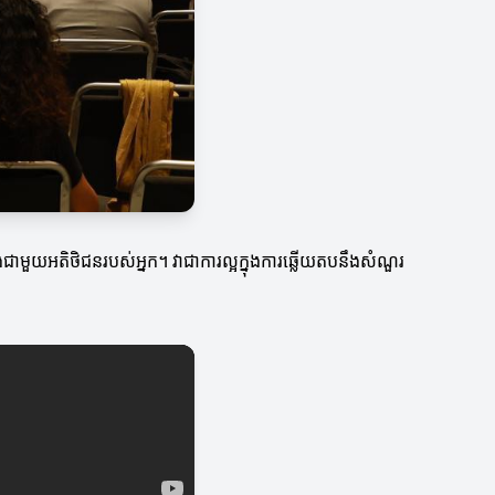
ទងជាមួយអតិថិជនរបស់អ្នក។ វាជាការល្អក្នុងការឆ្លើយតបនឹងសំណួរ