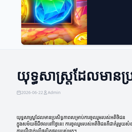
យុទ្ធសាស្ត្រដែលមានប្
2026-06-22
Admin
យុទ្ធសាស្ត្រដែលមានប្រសិទ្ធភាពសម្រាប់ការចូលរួមរបស់អតិថិជន
ក្នុងសម័យឌីជីថលនៅថ្ងៃនេះ ការចូលរួមរបស់អតិថិជនគឺជាគំរូមួយសំខ
ការជឿជាក់លើផលិតផលរបស់អ្នក។