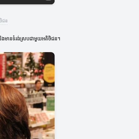
ិថិជន
 និងមានទំរង់ស្របជាមួយអតិថិជន។