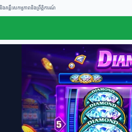
និងគន្លឹះ
សកម្មភាពនិងព្រឹត្តិការណ៍