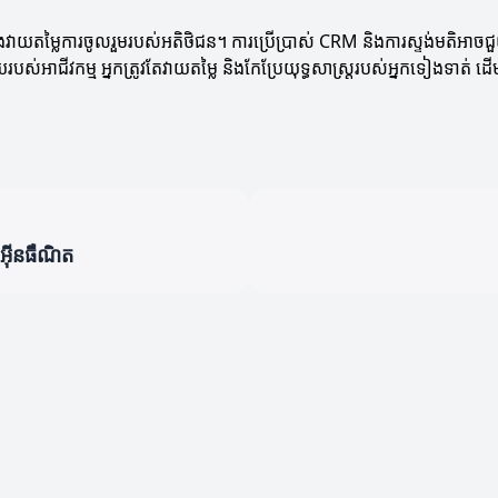
ន និងវាយតម្លៃការចូលរួមរបស់អតិថិជន។ ការប្រើប្រាស់ CRM និងការស្ទង់មតិអាចជ
ាជីវកម្ម អ្នកត្រូវតែវាយតម្លៃ និងកែប្រែយុទ្ធសាស្ត្ររបស់អ្នកទៀងទាត់ ដ
អ៊ីនធឺណិត