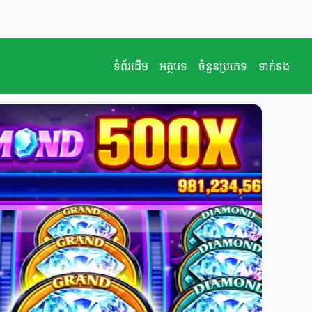
ទំព័រដើម
អត្ថបទ
ចំនួនប្រភេទ
ទាក់ទង