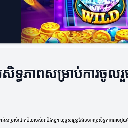
រសិទ្ធភាពសម្រាប់ការចូល
ាន់សម្រាប់ជោគជ័យរបស់អាជីវកម្ម។ យុទ្ធសាស្ត្រដែលមានប្រសិទ្ធភាពអាចជួយឱ្យ