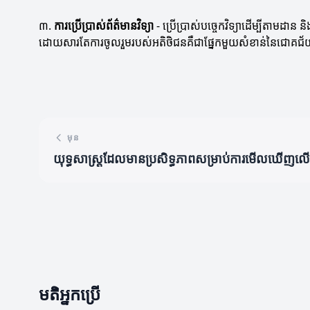
៣.
ការប្រើប្រាស់ព័ត៌មានវិទ្យា
- ប្រើប្រាស់បច្ចេកវិទ្យាដើម្បីតាមដា
ដោយសារតែការចូលរួមរបស់អតិថិជនគឺជាផ្នែកមួយសំខាន់នៃជោគជ័យរបស់អ
មុន
យុទ្ធសាស្ត្រដែលមានប្រសិទ្ធភាពសម្រាប់ការមើលឃើញលើ
មតិអ្នកប្រើ