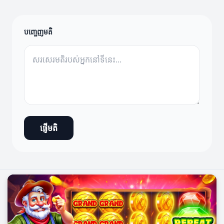
បញ្ចេញមតិ
ផ្ញើមតិ