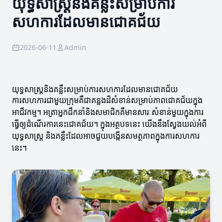
យុទ្ធសាស្ត្រនិងគន្លឹះសម្រាប់ការ
សហការដែលមានជោគជ័យ
2026-06-11
Admin
យុទ្ធសាស្ត្រនិងគន្លឹះសម្រាប់ការសហការដែលមានជោគជ័យ
ការសហការជាមួយក្រុមគឺជាគន្លងដ៏សំខាន់សម្រាប់ភាពជោគជ័យក្នុង
អាជីវកម្ម។ អត្រាអ្នកដឹកនាំនិងសមាជិកគឺមានសារៈសំខាន់មួយក្នុងការ
ធ្វើឲ្យដំណើរការនេះជោគជ័យ។ ក្នុងអត្ថបទនេះ យើងនឹងស្វែងយល់អំពី
យុទ្ធសាស្ត្រ និងគន្លឹះដែលអាចជួយបង្កើនសមត្ថភាពក្នុងការសហការ
នេះ។