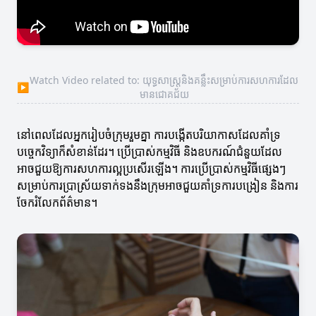
Watch Video related to: យុទ្ធសាស្ត្រនិងគន្លឹះសម្រាប់ការសហការដែល
▶
មានជោគជ័យ
នៅពេលដែលអ្នករៀបចំក្រុមរួមគ្នា ការបង្កើតបរិយាកាសដែលគាំទ្រ
បច្ចេកវិទ្យាក៏សំខាន់ដែរ។ ប្រើប្រាស់កម្មវិធី និងឧបករណ៍ជំនួយដែល
អាចជួយឱ្យការសហការល្អប្រសើរឡើង។ ការប្រើប្រាស់កម្មវិធីផ្សេងៗ
សម្រាប់ការប្រាស្រ័យទាក់ទងនឹងក្រុមអាចជួយគាំទ្រការបង្រៀន និងការ
ចែករំលែកព័ត៌មាន។