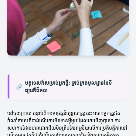
មគ្គុទេសក៍សម្រាប់អ្នកថ្មី: គ្រប់គ្រងមូលដ្ឋាននៃទី
🔗
ផ្សារឌីជីថល
នៅចុងក្រោយ បន្ទាប់ពីការអនុវត្តន៍យុទ្ធសាស្ត្រនេះ លោកអ្នកត្រូវតែ
ចំណាំថានេះគឺជាដំណើរការមិនមានអ្វីមួយដែលរកឃើញបាន។ ការ
សហការដែលមានជោគជ័យមិនត្រឹមតែអាស្រ័យលើការប្រតិបត្តិការនៅ
លើក្រុមទេ តែគឺជាដំណើរការដែលត្រូវការតម្លៃ និងការយកចិត្តទុក