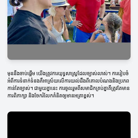
មុននឹងចាប់ផ្តើម យើងត្រូវការយុទ្ធសាស្ត្រដែលច្បាស់លាស់។ ការរៀបចំ
អំពីការទំនាក់ទំនងគឺអាស្រ័យលើការយល់ដឹងពីគោលបំណងនិងប្រភព
កាន់តែច្បាស់។ ជាមួយគ្នានេះ ការចូលរួមពីសមាជិកគ្រប់គ្នាគឺត្រូវតែមាន
ការពិភាក្សា និងចែករំលែកគំនិតឲ្យមានអត្រាខ្ពស់។