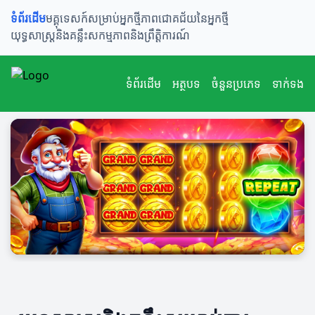
ទំព័រដើម
មគ្គុទេសក៍សម្រាប់អ្នកថ្មី
ភាពជោគជ័យនៃអ្នកថ្មី
យុទ្ធសាស្ត្រនិងគន្លឹះ
សកម្មភាពនិងព្រឹត្តិការណ៍
ទំព័រដើម
អត្ថបទ
ចំនួនប្រភេទ
ទាក់ទង