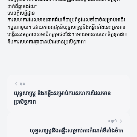
ដាក់ពីគ្នាផងដែរ។
សេចក្តីសន្និដ្ឋាន
ការសហការដែលមានជោគជ័យគឺជាប្រព័ន្ធដែលចាំបាច់សម្រាប់អាជីវ
កម្មណាមួយ។ ដោយការអនុវត្តន៍យុទ្ធសាស្ត្រនិងគន្លឹះទាំងនេះ អ្នកអាច
បង្កើនសមត្ថភាពសមាជិកក្រុមផងដែរ។ អោយមានការយកចិត្តទុកដាក់
និងការសហការគ្នាបានយ៉ាងមានប្រសិទ្ធភាព។
មុន
យុទ្ធសាស្ត្រ និងគន្លឹះសម្រាប់ការសហការដែលមាន
ប្រសិទ្ធភាព
បន្ទាប់
យុទ្ធសាស្ត្រនិងគន្លឹះសម្រាប់ការកំណត់ទីតាំងម៉ាក