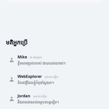
មតិអ្នកប្រើ
Mike
២ ម៉ោងមុន
ខ្លឹមសារច្បាស់លាស់ ងាយយល់ណាស់។
WebExplorer
មុននេះបន្តិច
ពិតជាអ្វីដែលខ្ញុំកំពុងស្វែងរក។
Jordan
មុននេះបន្តិច
នឹងតាមដានរាល់អត្ថបទបន្តទៀត។