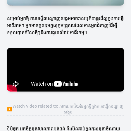
សម្រាប់អ្នកថ្មី ការបង្កើតបណ្ដាញសង្គមអាចវាលឬក៏ជាផ្លូវដ៏ល្អក្នុងការធ្វើ
អាជីវកម្ម។ អ្នកអាចចូលរួមក្នុងក្រុមគ្រួសារដែលមានអ្នកជំនាញដើម្បី
ទទួលបានកំណែថ្មីៗនិងការជួយសំរាប់អាជីវកម្ម។
Watch Video related to: ភាពជោគជ័យនៃអ្នកថ្មីក្នុងការបង្កើតបណ្ដាញ
▶
សង្គម
ទីបំផុត អ្នកថ្មីគួរត្រូវមានភាពអត់ធន់ និងមិនគាប់ខ្លួនក្នុងអត្រាចំណាយ