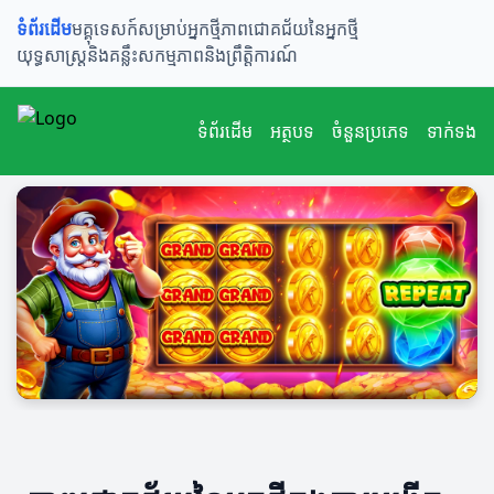
ទំព័រដើម
មគ្គុទេសក៍សម្រាប់អ្នកថ្មី
ភាពជោគជ័យនៃអ្នកថ្មី
យុទ្ធសាស្ត្រនិងគន្លឹះ
សកម្មភាពនិងព្រឹត្តិការណ៍
ទំព័រដើម
អត្ថបទ
ចំនួនប្រភេទ
ទាក់ទង