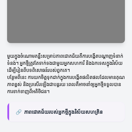
មួយក្នុងចំណោមគន្លឹះសម្រាប់ភាពជោគជ័យគឺការបង្កើតបណ្តាញទំនាក់
ទំនង់។ អ្នកថ្មីត្រូវតែទាក់ទងជាមួយអ្នកសហការី និងឯកទេសក្នុងវិស័យ
ដើម្បីរៀនពីបទពិសោធន៍របស់ពួកគេ។
បន្ថែមពីនេះ ការយកចិត្តទុកដាក់ក្នុងការបង្កើតផលិតផលដែលមានគុណ
ភាពខ្ពស់ និងប្រសើរឡើងជាបន្ដរយៈពេលគឺអាចនាំឲ្យអ្នកថ្មីទទួលបាន
ការទាក់ទាញពីអតិថិជន។
🔗
ភាពជោគជ័យរបស់អ្នកថ្មីក្នុងវិស័យសហគ្រិន