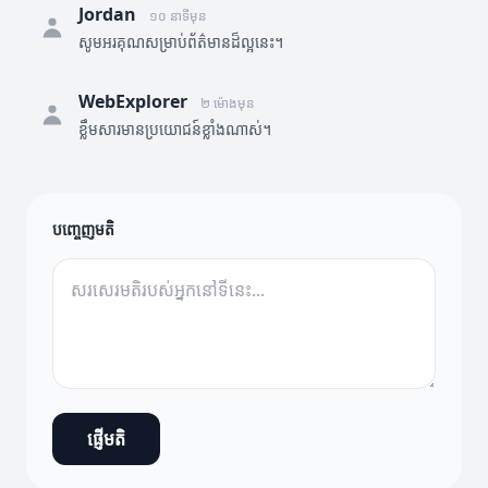
Jordan
១០ នាទីមុន
សូមអរគុណសម្រាប់ព័ត៌មានដ៏ល្អនេះ។
WebExplorer
២ ម៉ោងមុន
ខ្លឹមសារមានប្រយោជន៍ខ្លាំងណាស់។
បញ្ចេញមតិ
ផ្ញើមតិ