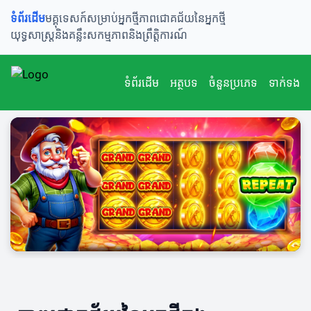
ទំព័រដើម
មគ្គុទេសក៍សម្រាប់អ្នកថ្មី
ភាពជោគជ័យនៃអ្នកថ្មី
យុទ្ធសាស្ត្រនិងគន្លឹះ
សកម្មភាពនិងព្រឹត្តិការណ៍
ទំព័រដើម
អត្ថបទ
ចំនួនប្រភេទ
ទាក់ទង