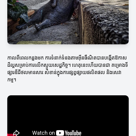
កាលពីពេលកន្លងមក ការទំនាក់ទំនងតាមអ៊ីនធឺណិតបានបង្កើតឱកាស
ដ៏ល្អសម្រាប់ការលើកស្ទួយសេដ្ឋកិច្ច។ ហេតុនេះហើយបានជា គម្រោងទី
ផ្សារឌីជីថលមានសារៈសំខាន់ក្នុងការផ្សព្វផ្សាយផលិតផល និងសេវា
កម្ម។