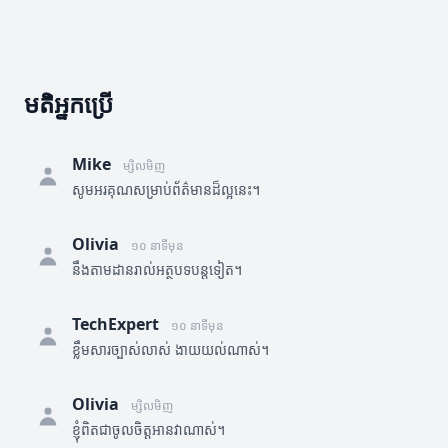
មតិអ្នកប្រើ
Mike
ម្សិលមិញ
សូមអរគុណសម្រាប់ព័ត៌មានដ៏ល្អនេះ។
Olivia
១០ នាទីមុន
នឹងតាមដានរាល់អត្ថបទបន្តទៀត។
TechExpert
១០ នាទីមុន
ខ្លឹមសារច្បាស់លាស់ ងាយយល់ណាស់។
Olivia
ម្សិលមិញ
ខ្ញុំពិតជាចូលចិត្តអានវាណាស់។