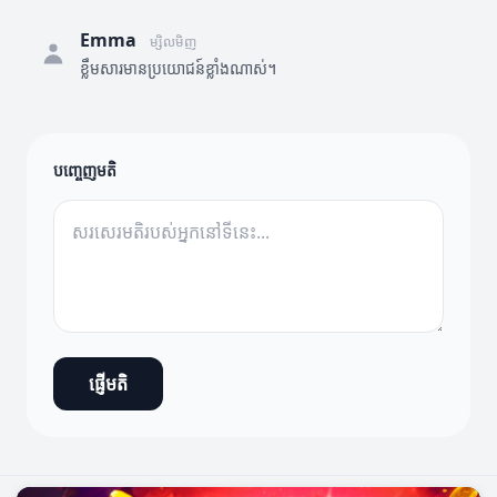
Emma
ម្សិលមិញ
ខ្លឹមសារមានប្រយោជន៍ខ្លាំងណាស់។
បញ្ចេញមតិ
ផ្ញើមតិ