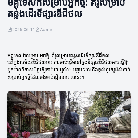
មគ្គុទេសក៍សម្រាប់អ្នកថ្មី: គំរូសម្រាប់
គន្លងដើរទីផ្សារឌីជីថល
2026-06-11
Admin
មគ្គូទេសក៍សម្រាប់អ្នកថ្មី: គំរូសម្រាប់គន្លងដើរទីផ្សារឌីជីថល
នៅក្នុងសម័យឌីជីថលនេះ ការចាប់ផ្តើមនៅក្នុងទីផ្សារឌីជីថលអាចធ្វើឱ្យ
អ្នកមានឱកាសដ៏គួរឱ្យចាប់អារម្មណ៍។ អត្ថបទនេះនឹងផ្តល់នូវគំរូដ៏សំខាន់
សម្រាប់អ្នកថ្មីដែលចង់ចាប់ផ្តើមនាពេលនេះ។