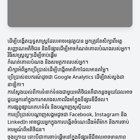
ដើម្បីបង្កើតយុទ្ធសាស្រ្តដែលអាចអនុវត្តបាន អ្នកត្រូវតែសិក្សាពីអត្ត
សញ្ញាណអតិថិជន និងទីផ្សារដើម្បីអាចកំណត់គោលបំណងរបស់អ្នក។
វិធីសាស្ត្រល្អៗដើម្បីចាប់ផ្តើម
កំណត់គោលបំណង និងសមត្ថភាពរបស់អ្នក។
សិក្សាអំពីអ្នកប្រើប្រាស់ដើម្បីបង្កើតមាតិកាដែលមានតម្លៃ។
ប្រើប្រាស់ឧបករណ៍ដូចជា Google Analytics ដើម្បីវាស់ស្តង់ដា
នាឡិកា។
ការស្វែងយល់ពីការទំនាក់ទំនងជាមួយអតិថិជនគឺជាគន្លងមួយដែលអាច
ជួយអ្នកនៅក្នុងការកសាងសភាពរឹងមាំក្នុងទីផ្សារឌីជីថល។
ការផ្សព្វផ្សាយគេហទំព័រ និងបណ្តាញសូស៊ីយល
ការប្រើប្រាស់បណ្តាញសង្គមដូចជា Facebook, Instagram និង
LinkedIn អាចជួយអ្នកក្នុងការបង្កើតចំណេះដឹងអំពីម៉ាក និងការចាប់
អារម្មណ៍ពីអតិថិជន។
ចុងក្រោយ ទោះបីជាការចាប់ផ្តើមនៅក្នុងទីផ្សារឌីជីថលអាចមានភាព