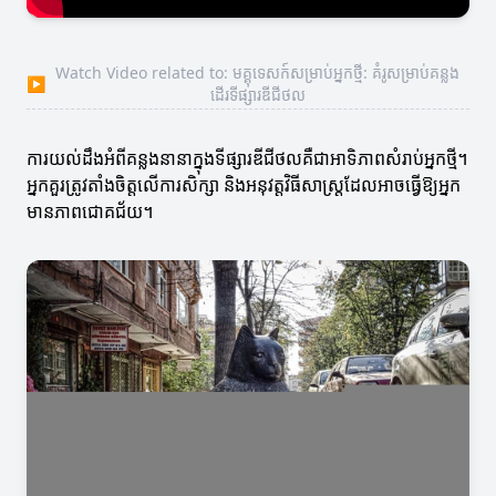
Watch Video related to: មគ្គុទេសក៍សម្រាប់អ្នកថ្មី: គំរូសម្រាប់គន្លង
▶
ដើរទីផ្សារឌីជីថល
ការយល់ដឹងអំពីគន្លងនានាក្នុងទីផ្សារឌីជីថលគឺជាអាទិភាពសំរាប់អ្នកថ្មី។
អ្នកគួរត្រូវតាំងចិត្តលើការសិក្សា និងអនុវត្តវិធីសាស្ត្រដែលអាចធ្វើឱ្យអ្នក
មានភាពជោគជ័យ។