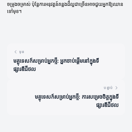
ចម្រូងចម្រាស់ ប៉ុន្តែការអនុវត្តន៍គន្លងដ៏ល្អជាច្រើនអាចជួយអ្នកឱ្យឈាន
ទៅមុខ។
មុន
មគ្គុទេសក៍សម្រាប់អ្នកថ្មី: អ្នកចាប់ផ្តើមនៅក្នុងទី
ផ្សារឌីជីថល
បន្ទាប់
មគ្គុទេសក៍សម្រាប់អ្នកថ្មី: ការសម្រេចចិត្តក្នុងទី
ផ្សារឌីជីថល