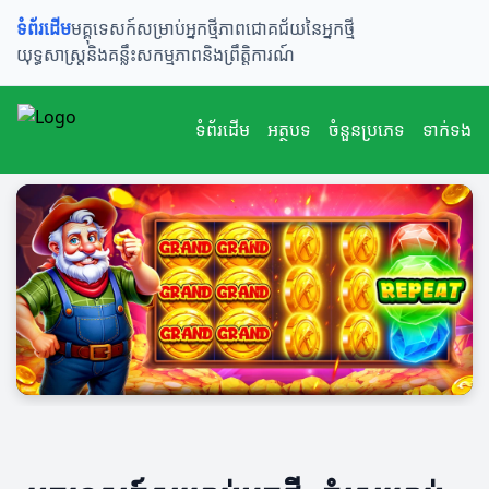
ទំព័រដើម
មគ្គុទេសក៍សម្រាប់អ្នកថ្មី
ភាពជោគជ័យនៃអ្នកថ្មី
យុទ្ធសាស្ត្រនិងគន្លឹះ
សកម្មភាពនិងព្រឹត្តិការណ៍
ទំព័រដើម
អត្ថបទ
ចំនួនប្រភេទ
ទាក់ទង