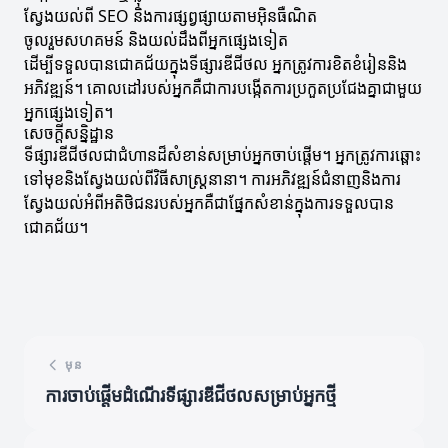
ស្វែងយល់ពី SEO និងការផ្សព្វផ្សាយតាមអ៊ិនធឺណិត
ចូលរួមសហគមន៍ និងយល់ដឹងពីអ្នកផ្សេងទៀត
ដើម្បីទទួលបានជោគជ័យក្នុងទីផ្សារឌីជីថល អ្នកត្រូវការខិតខំរៀននិង
អភិវឌ្ឍន៍។ គោលដៅរបស់អ្នកគឺជាការបង្កើតការប្រកួតប្រជែងគ្នាជាមួយ
អ្នកផ្សេងទៀត។
សេចក្តីសន្និដ្ឋាន
ទីផ្សារឌីជីថលជាជំហានដ៏សំខាន់សម្រាប់អ្នកចាប់ផ្តើម។ អ្នកត្រូវការឆ្ពោះ
ទៅមុខនិងស្វែងយល់ពីវិធីសាស្រ្តនានា។ ការអភិវឌ្ឍន៍ជំនាញនិងការ
ស្វែងយល់អំពីអតិថិជនរបស់អ្នកគឺជាផ្នែកសំខាន់ក្នុងការទទួលបាន
ជោគជ័យ។
មុន
ការចាប់ផ្តើមដំណើរទីផ្សារឌីជីថលសម្រាប់អ្នកថ្មី