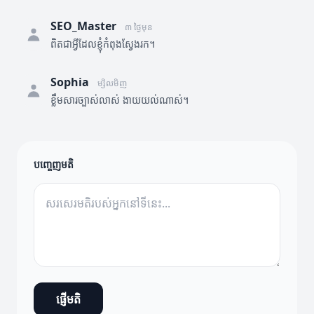
SEO_Master
៣ ថ្ងៃមុន
ពិតជាអ្វីដែលខ្ញុំកំពុងស្វែងរក។
Sophia
ម្សិលមិញ
ខ្លឹមសារច្បាស់លាស់ ងាយយល់ណាស់។
បញ្ចេញមតិ
ផ្ញើមតិ