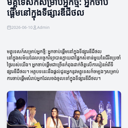
មគ្គុទេសក៍សម្រាប់អ្នកថ្មី: អ្នកចាប់
ផ្តើមនៅក្នុងទីផ្សារឌីជីថល
2026-06-10
Admin
មគ្គុទេសក៍សម្រាប់អ្នកថ្មី: អ្នកចាប់ផ្តើមនៅក្នុងទីផ្សារឌីជីថល
នៅក្នុងសម័យដែលបច្ចេកវិទ្យាបានក្លាយជាផ្នែកសំខាន់មួយនៃជីវិតប្រចាំ
ថ្ងៃរបស់យើង។ អ្នកចាប់ផ្តើមជាច្រើនកំពុងដាក់ចិត្តលើការរៀនអំពីទី
ផ្សារឌីជីថល។ អត្ថបទនេះនឹងផ្តល់ជូនអ្នកនូវមគ្គុទេសក៍ចម្បងៗសម្រាប់
ការចាប់ផ្តើមសំរាប់អ្នកដែលចង់ចូលទៅក្នុងទីផ្សារឌីជីថល។