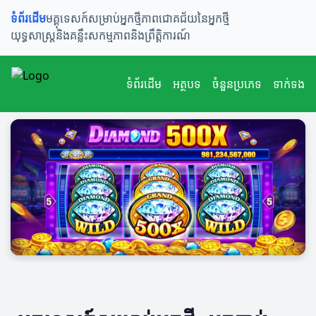
ទំព័រដើម
មគ្គុទេសក៍សម្រាប់អ្នកថ្មី
ភាពជោគជ័យនៃអ្នកថ្មី
យុទ្ធសាស្ត្រនិងគន្លឹះ
សកម្មភាពនិងព្រឹត្តិការណ៍
ទំព័រដើម
អត្ថបទ
ចំនួនប្រភេទ
ទាក់ទង