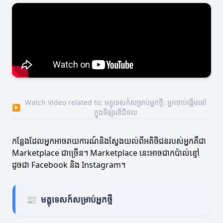
Watch Video related to: មគ្គុទេសក៍សម្រាប់អ្នកថ្មី: អ្នកចាប់ផ្តើមនៅ
▶
ក្នុងទីផ្សារឌីជីថល
កន្លែងដែលអ្នកអាចរាយការណ៍និងស្វែងយល់ពីអតិថិជនរបស់អ្នកគឺជា
Marketplace ជាច្រើន។ Marketplace នេះអាចជាកប៉ាល់ខ្មៅ
ដូចជា Facebook និង Instagram។
📰
មគ្គុទេសក៍សម្រាប់អ្នកថ្មី