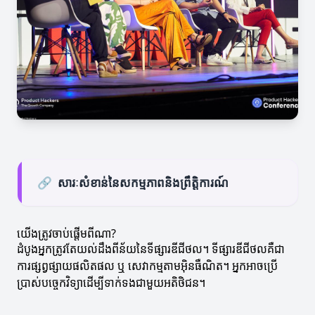
🔗
សារៈសំខាន់នៃសកម្មភាពនិងព្រឹត្តិការណ៍
យើងត្រូវចាប់ផ្តើមពីណា?
ដំបូងអ្នកត្រូវតែយល់ដឹងពីន័យនៃទីផ្សារឌីជីថល។ ទីផ្សារឌីជីថលគឺជា
ការផ្សព្វផ្សាយផលិតផល ឬ សេវាកម្មតាមអ៊ិនធឺណិត។ អ្នកអាចប្រើ
ប្រាស់បច្ចេកវិទ្យាដើម្បីទាក់ទងជាមួយអតិថិជន។