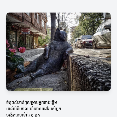
ចំនុចសំខាន់ៗសម្រាប់អ្នកចាប់ផ្តើម
យល់អំពីគោលដៅគោលដៅរបស់អ្នក
បង្កើតគេហទំព័រ ឬ ប្លុក