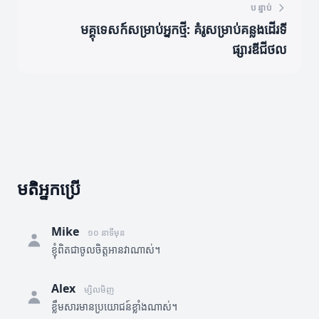
បន្ទាប់
មគ្គុទេសក៍សម្រាប់អ្នកថ្មី: គំរូសម្រាប់គន្លងដើរទី
ផ្សារឌីជីថល
មតិអ្នកប្រើ
Mike
១០ នាទីមុន
ខ្ញុំពិតជាចូលចិត្តអានវាណាស់។
Alex
ម្សិលមិញ
ខ្លឹមសារមានប្រយោជន៍ខ្លាំងណាស់។