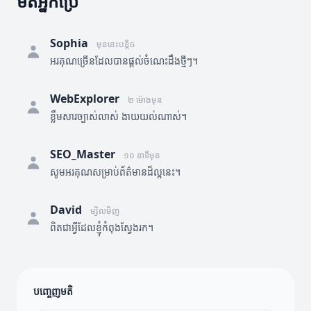
មតិអ្នកប្រើ
Sophia
មុននេះបន្តិច
អរគុណច្រើនដែលបានផ្តល់ចំណេះដឹងថ្មីៗ។
WebExplorer
២ ម៉ោងមុន
ខ្លឹមសារច្បាស់លាស់ ងាយយល់ណាស់។
SEO_Master
១០ នាទីមុន
សូមអរគុណសម្រាប់ព័ត៌មានដ៏ល្អនេះ។
David
ម្សិលមិញ
ពិតជាអ្វីដែលខ្ញុំកំពុងស្វែងរក។
បញ្ចេញមតិ