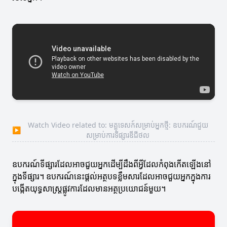
Watch Video related to: មគ្គុទេសក៍សម្រាប់អ្នកថ្មី: ឧបករណ៍ជួយ
▶
សម្រាប់ការទីផ្សារឌីជីថល
ឧបករណ៍ទីផ្សារដែលអាចជួយអ្នកដើម្បីដឹងពីអ្វីដែលកំពុងកើតឡើងនៅ
ក្នុងទីផ្សារ។ ឧបករណ៍នេះផ្តល់អត្ថបទខ្លឹមសារដែលអាចជួយអ្នកក្នុងការ
បង្កើតយុទ្ធសាស្រ្តផ្លូវការដែលមានអត្ថប្រយោជន៍មួយ។