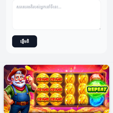
ផ្ញើមតិ