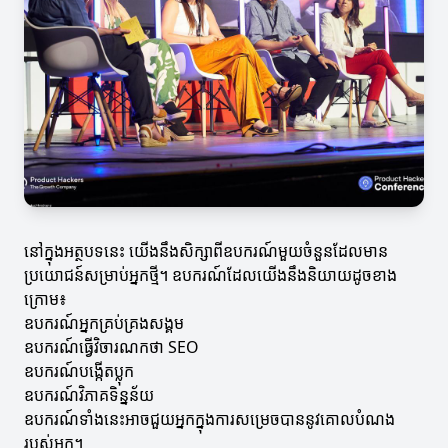
នៅក្នុងអត្ថបទនេះ យើងនឹងសិក្សាពីឧបករណ៍មួយចំនួនដែលមាន
ប្រយោជន៍សម្រាប់អ្នកថ្មី។ ឧបករណ៍ដែលយើងនឹងនិយាយដូចខាង
ក្រោម៖
ឧបករណ៍អ្នកគ្រប់គ្រងសង្គម
ឧបករណ៍ធ្វើវិចារណកថា SEO
ឧបករណ៍បង្កើតប្លុក
ឧបករណ៍វិភាគទិន្នន័យ
ឧបករណ៍ទាំងនេះអាចជួយអ្នកក្នុងការសម្រេចបាននូវគោលបំណង
របស់អ្នក។