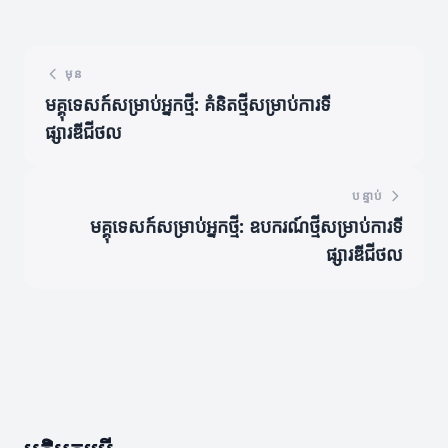
មុន
មគ្គុទេសក៍សម្រាប់អ្នកថ្មី: គំនិតថ្មីសម្រាប់ការទី
ផ្សារឌីជីថល
បន្ទាប់
មគ្គុទេសក៍សម្រាប់អ្នកថ្មី: ឧបករណ៍ថ្មីសម្រាប់ការទី
ផ្សារឌីជីថល