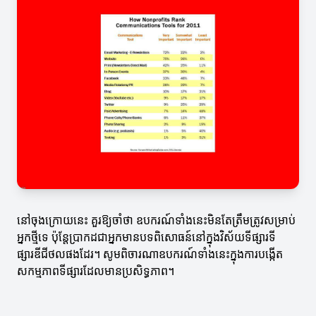
នៅចុងក្រោយនេះ គួរឱ្យចាំថា ឧបករណ៍ទាំងនេះមិនតែត្រឹមត្រូវសម្រាប់
អ្នកថ្មីទេ ប៉ុន្តែប្រាកដជាអ្នកមានបទពិសោធន៍នៅក្នុងវិស័យទីផ្សារទី
ផ្សារឌីជីថលផងដែរ។ សូមពិចារណាឧបករណ៍ទាំងនេះក្នុងការបង្កើត
សកម្មភាពទីផ្សារដែលមានប្រសិទ្ធភាព។