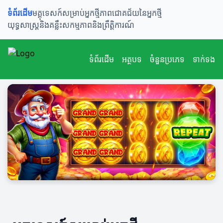
ទំព័រដើម
មគ្គុទេសក៍សម្រាប់អ្នកថ្មី
ភាពជោគជ័យនៃអ្នកថ្មី
យុទ្ធសាស្ត្រនិងគន្លឹះ
សកម្មភាពនិងព្រឹត្តិការណ៍
ទំព័រដើម
អត្ថបទ
ចំនួនប្រភេទ
ទាក់ទង