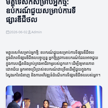
មគ្គុទេសក៍សម្រាប់អ្នកថ្មី:
ឧបករណ៍ជួយសម្រាប់ការទី
ផ្សារឌីជីថល
2026-06-02
Admin
មគ្គុទេសក៍សម្រាប់អ្នកថ្មី: ឧបករណ៍ជួយសម្រាប់ការទីផ្សារឌីជីថល
ក្នុងពិភពទីផ្សារឌីជីថលបច្ចុប្បន្ន អ្នកថ្មីត្រូវការឧបករណ៍ដែលអាចជួយ
ក្នុងការបង្កើតនិងគ្រប់គ្រងអាជីវកម្មរបស់ពួកគេ។ ដើម្បីឲ្យមានភាព
ជោគជ័យ អ្នកអាចប្រើប្រាស់ឧបករណ៍ជាច្រើនដើម្បីជួយក្នុងការ
ស្វែងរកពៃជំនាញ និងការអភិវឌ្ឍន៍ដំណើរការទីផ្សារឌីជីថលរបស់អ្នក។