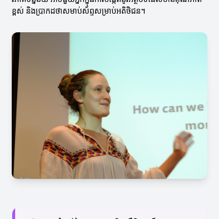
ខ្ពស់ និងប្រាកដថាសមាប់ស័ព្ទសម្រាប់អតិថិជន។