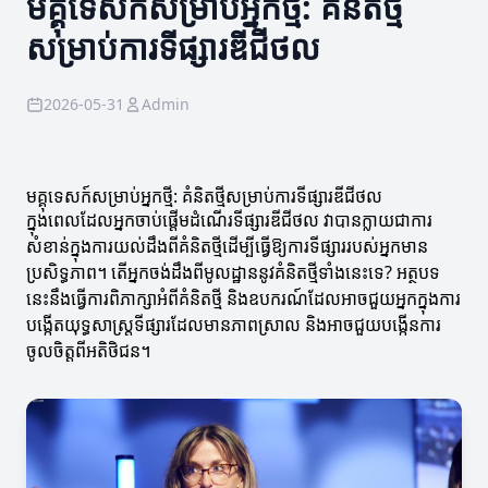
មគ្គុទេសក៍សម្រាប់អ្នកថ្មី: គំនិតថ្មី
សម្រាប់ការទីផ្សារឌីជីថល
2026-05-31
Admin
មគ្គុទេសក៍សម្រាប់អ្នកថ្មី: គំនិតថ្មីសម្រាប់ការទីផ្សារឌីជីថល
ក្នុងពេលដែលអ្នកចាប់ផ្តើមដំណើរទីផ្សារឌីជីថល វាបានក្លាយជាការ
សំខាន់ក្នុងការយល់ដឹងពីគំនិតថ្មីដើម្បីធ្វើឱ្យការទីផ្សាររបស់អ្នកមាន
ប្រសិទ្ធភាព។ តើអ្នកចង់ដឹងពីមូលដ្ឋាននូវគំនិតថ្មីទាំងនេះទេ? អត្ថបទ
នេះនឹងធ្វើការពិភាក្សាអំពីគំនិតថ្មី និងឧបករណ៍ដែលអាចជួយអ្នកក្នុងការ
បង្កើតយុទ្ធសាស្រ្តទីផ្សារដែលមានភាពស្រាល និងអាចជួយបង្កើនការ
ចូលចិត្តពីអតិថិជន។