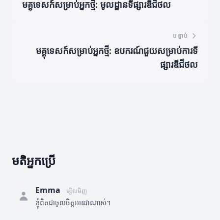
មគ្គុទេសក៍សម្រាប់អ្នកថ្មី: មូលដ្ឋានទីផ្សារឌីជីថល
បន្ទាប់
មគ្គុទេសក៍សម្រាប់អ្នកថ្មី: ឧបករណ៍ជួយសម្រាប់ការទី
ផ្សារឌីជីថល
មតិអ្នកប្រើ
Emma
ម្សិលមិញ
ខ្ញុំពិតជាចូលចិត្តអានវាណាស់។