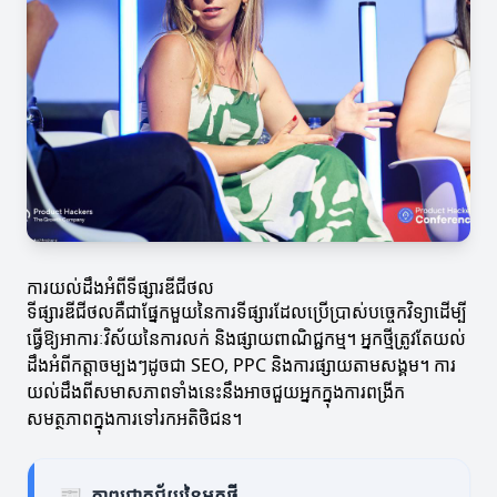
ការយល់ដឹងអំពីទីផ្សារឌីជីថល
ទីផ្សារឌីជីថលគឺជាផ្នែកមួយនៃការទីផ្សារដែលប្រើប្រាស់បច្ចេកវិទ្យាដើម្បី
ធ្វើឱ្យអាការៈវិស័យនៃការលក់ និងផ្សាយពាណិជ្ជកម្ម។ អ្នកថ្មីត្រូវតែយល់
ដឹងអំពីកត្តាចម្បងៗដូចជា SEO, PPC និងការផ្សាយតាមសង្គម។ ការ
យល់ដឹងពីសមាសភាពទាំងនេះនឹងអាចជួយអ្នកក្នុងការពង្រីក
សមត្ថភាពក្នុងការទៅរកអតិថិជន។
📰
ភាពជោគជ័យនៃអ្នកថ្មី