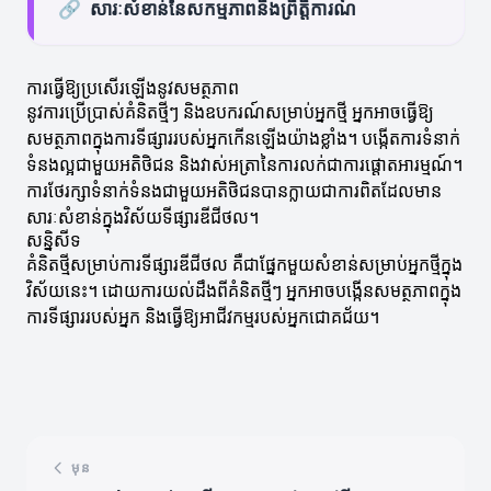
🔗
សារៈសំខាន់នៃសកម្មភាពនិងព្រឹត្តិការណ៍
ការធ្វើឱ្យប្រសើរឡើងនូវសមត្ថភាព
នូវការប្រើប្រាស់គំនិតថ្មីៗ និងឧបករណ៍សម្រាប់អ្នកថ្មី អ្នកអាចធ្វើឱ្យ
សមត្ថភាពក្នុងការទីផ្សាររបស់អ្នកកើនឡើងយ៉ាងខ្លាំង។ បង្កើតការទំនាក់
ទំនងល្អជាមួយអតិថិជន និងវាស់អត្រានៃការលក់ជាការផ្តោតអារម្មណ៍។
ការថែរក្សាទំនាក់ទំនងជាមួយអតិថិជនបានក្លាយជាការពិតដែលមាន
សារៈសំខាន់ក្នុងវិស័យទីផ្សារឌីជីថល។
សន្និសីទ
គំនិតថ្មីសម្រាប់ការទីផ្សារឌីជីថល គឺជាផ្នែកមួយសំខាន់សម្រាប់អ្នកថ្មីក្នុង
វិស័យនេះ។ ដោយការយល់ដឹងពីគំនិតថ្មីៗ អ្នកអាចបង្កើនសមត្ថភាពក្នុង
ការទីផ្សាររបស់អ្នក និងធ្វើឱ្យអាជីវកម្មរបស់អ្នកជោគជ័យ។
មុន