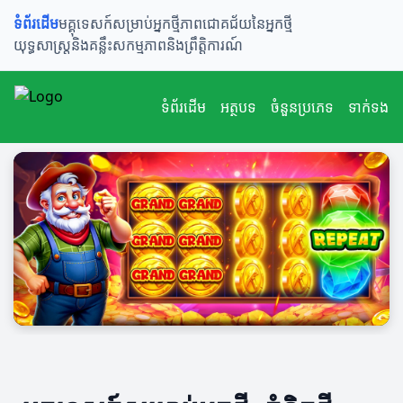
ទំព័រដើម
មគ្គុទេសក៍សម្រាប់អ្នកថ្មី
ភាពជោគជ័យនៃអ្នកថ្មី
យុទ្ធសាស្ត្រនិងគន្លឹះ
សកម្មភាពនិងព្រឹត្តិការណ៍
ទំព័រដើម
អត្ថបទ
ចំនួនប្រភេទ
ទាក់ទង