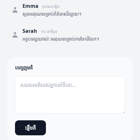
Emma
មុននេះបន្តិច
សូមអរគុណសម្រាប់ព័ត៌មានដ៏ល្អនេះ។
Sarah
១០ នាទីមុន
អត្ថបទល្អណាស់! អរគុណសម្រាប់ការចែករំលែក។
បញ្ចេញមតិ
ផ្ញើមតិ