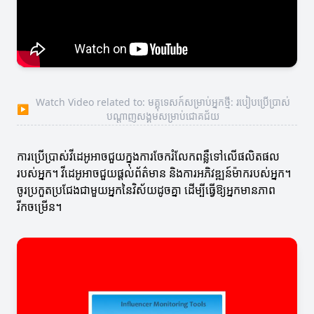
Watch Video related to: មគ្គុទេសក៍សម្រាប់អ្នកថ្មី: របៀបប្រើប្រាស់
▶
បណ្តាញសង្គមសម្រាប់ជោគជ័យ
ការប្រើប្រាស់វីដេអូអាចជួយក្នុងការចែករំលែកពន្លឺទៅលើផលិតផល
របស់អ្នក។ វីដេអូអាចជួយផ្តល់ព័ត៌មាន និងការអភិវឌ្ឍន៍ម៉ាករបស់អ្នក។
ចូរប្រកួតប្រជែងជាមួយអ្នកនៃវិស័យដូចគ្នា ដើម្បីធ្វើឱ្យអ្នកមានភាព
រីកចម្រើន។