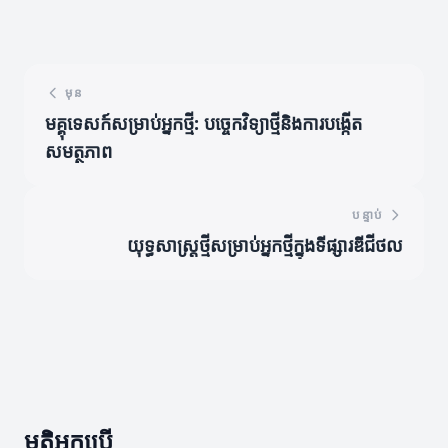
មុន
មគ្គុទេសក៍សម្រាប់អ្នកថ្មី: បច្ចេកវិទ្យាថ្មីនិងការបង្កើត
សមត្ថភាព
បន្ទាប់
យុទ្ធសាស្ត្រថ្មីសម្រាប់អ្នកថ្មីក្នុងទីផ្សារឌីជីថល
មតិអ្នកប្រើ