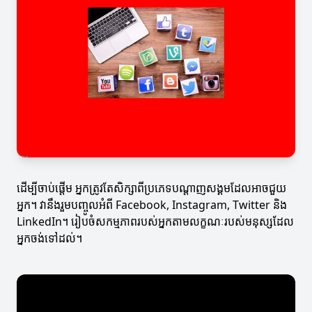
ដើម្បីចាប់ផ្តើម អ្នកត្រូវតែសិក្សាពីប្រភេទបណ្តាញសង្គមដែលអាចជួយ
អ្នក។ វានឹងរួមបញ្ចូលអំពី Facebook, Instagram, Twitter និង
LinkedIn។ រៀបចំសកម្មភាពរបស់អ្នកតាមលក្ខណៈរបស់មនុស្សដែល
អ្នកចង់ទៅដល់។