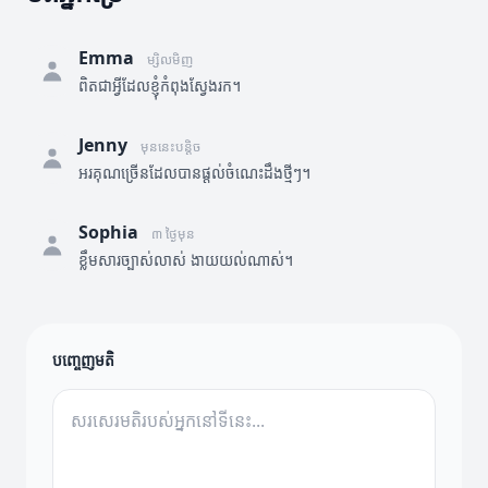
Emma
ម្សិលមិញ
ពិតជាអ្វីដែលខ្ញុំកំពុងស្វែងរក។
Jenny
មុននេះបន្តិច
អរគុណច្រើនដែលបានផ្តល់ចំណេះដឹងថ្មីៗ។
Sophia
៣ ថ្ងៃមុន
ខ្លឹមសារច្បាស់លាស់ ងាយយល់ណាស់។
បញ្ចេញមតិ