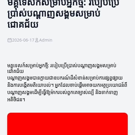
មគ្គុទេសក៍សម្រាប់អ្នកថ្មី: របៀបប្រើ
ប្រាស់បណ្តាញសង្គមសម្រាប់
ជោគជ័យ
2026-06-17
Admin
មគ្គុទេសក៍សម្រាប់អ្នកថ្មី: របៀបប្រើប្រាស់បណ្តាញសង្គមសម្រាប់
ជោគជ័យ
បណ្តាញសង្គមបានក្លាយជាឧបករណ៍ដ៏សំខាន់សម្រាប់ការផ្សព្វផ្សាយ
និងការបង្កើតមតិយោបល់។ អ្នកដែលចាប់ផ្តើមអាចយកអត្ថប្រយោជន៍ពី
បណ្តាញសង្គមដើម្បីធ្វើឱ្យម៉ាករបស់ពួកគេច្បាស់ល្បី និងទាក់ទាញ
អតិថិជន។