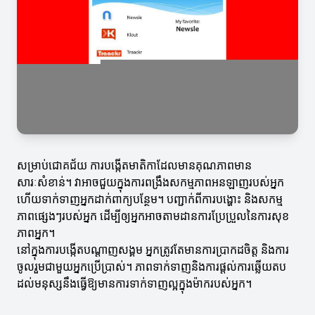
សម្រាប់ជោគជ័យ ការបង្កើតមាតិកាដែលមានគុណភាពមាន
សារៈសំខាន់។ វាអាចជួយក្នុងការពង្រឹងសកម្មភាពអនឡាញរបស់អ្នក
ហើយទាក់ទាញអ្នកដាក់ពាក្យបន្ថែម។ បញ្ជាក់ពីការបង្ហោះ និងសកម្ម
ភាពផ្សេងៗរបស់អ្នក ដើម្បីឲ្យអ្នកអាចតាមដានការប្រែប្រួលនៃការសុខ
ភាពអ្នក។
នៅក្នុងការបង្កើតបណ្តាញសង្គម អ្នកត្រូវតែមានការប្រាកដចិត្ត និងការ
ចូលរួមជាមួយអ្នកប្រើប្រាស់។ ភាពទាក់ទាញនិងការផ្តល់ការឆ្លើយតប
ដល់មនុស្សនឹងធ្វើឱ្យមានការទាក់ទាញល្អក្នុងម៉ាករបស់អ្នក។