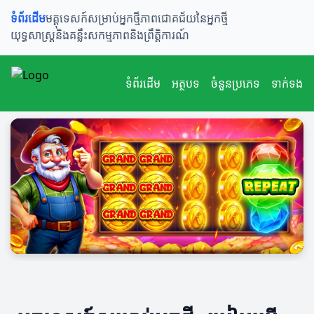
ទំព័រដើម
មគ្គុទេសក៍សម្រាប់អ្នកថ្មី
ភាពជោគជ័យនៃអ្នកថ្មី
យុទ្ធសាស្ត្រនិងគន្លឹះ
សកម្មភាពនិងព្រឹត្តិការណ៍
ទំព័រដើម
អត្ថបទ
ចំនួនប្រភេទ
ទាក់ទង