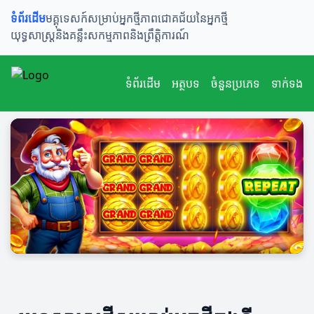
ទំព័រដើម
មគ្គុទេសក៍សម្រាប់អ្នកថ្មី
ភាពជោគជ័យនៃអ្នកថ្មី
យុទ្ធសាស្ត្រនិងគន្លឹះ
សកម្មភាពនិងព្រឹត្តិការណ៍
ទំព័រដើម
អត្ថបទ
ចំនួនប្រភេទ
ទាក់ទង