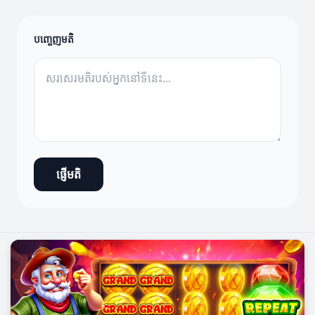
បញ្ចេញមតិ
ផ្ញើមតិ