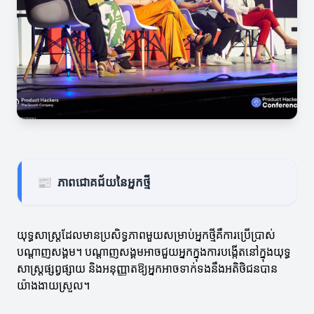
📰
ភាពជោគជ័យនៃអ្នកថ្មី
យុទ្ធសាស្ត្រដែលមានប្រសិទ្ធភាពមួយសម្រាប់អ្នកថ្មីគឺការប្រើប្រាស់
បណ្តាញសង្គម។ បណ្តាញសង្គមអាចជួយអ្នកក្នុងការបង្កើតនៅក្នុងយុទ្ធ
សាស្ត្រផ្សព្វផ្សាយ និងអនុញ្ញាតឱ្យអ្នកអាចទាក់ទងនឹងអតិថិជនបាន
យ៉ាងងាយស្រួល។