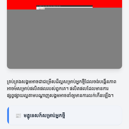
គ្រប់គ្រងសង្គមអាចជាជម្រើសដ៏ល្អសម្រាប់អ្នកថ្មីដែលចង់បង្កើនភាព
អាចម៍សម្រាប់ផលិតផលរបស់ពួកគេ។ ផលិតផលដែលមានការ
ផ្សព្វផ្សាយល្អតាមបណ្តាញសង្គមអាចនាំឲ្យមានការលក់កើនឡើង។
📰
មគ្គុទេសក៍សម្រាប់អ្នកថ្មី