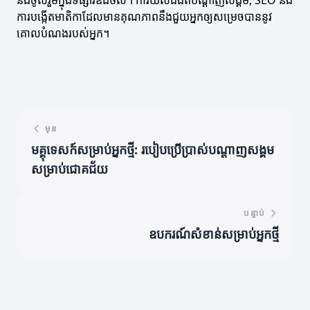
និងចូលរួមក្នុងទីផ្សារឌីជីថល។ ការយល់ដឹងពីបណ្តាញសង្គម, SEO និង
ការបង្កើតមាតិកាដែលមានគុណភាពនឹងជួយអ្នកឲ្យសម្រេចបាននូវ
គោលបំណងរបស់អ្នក។
មុន
មគ្គុទេសក៍សម្រាប់អ្នកថ្មី: របៀបប្រើប្រាស់បណ្តាញសង្គម
សម្រាប់ជោគជ័យ
បន្ទាប់
ឧបករណ៍សំខាន់សម្រាប់អ្នកថ្មី