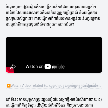
ចំណុចមួយផ្សេងទៀតគឺការបង្កើតមាតិកាដែលមានគុណភាពខ្ពស់។
មាតិកាដែលមានគុណភាពនឹងទាក់ទាញអ្នកប្រើប្រាស់ និងបង្កើនការ
ចូលរួមរបស់ពួកគេ។ ការបង្កើតមាតិកាដែលមានអត្ថន័យ និងគួរឱ្យចាប់
អារម្មណ៍គឺជាគន្លងមួយដ៏សំខាន់ក្នុងការជោគជ័យ។
▶
Watch Video related to: យុទ្ធសាស្ត្រថ្មីសម្រាប់អ្នកថ្មីក្នុងទីផ្សារឌីជីថល
នៅទីនេះ មានយុទ្ធសាស្ត្រផ្សេងទៀតដែលអ្នកថ្មីអាចដំណើរការបានៈ ១)
ការធ្វើការពិនិត្យទីផ្សារ ដើម្បីយល់ពីអតិថិជន និងប្រកបដោយការ