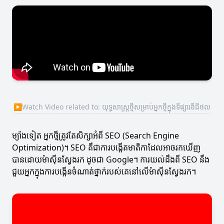
▶
Watch Video related to: យុទ្ធសាស្ត្រថ្មីសម្រាប់អ្នកថ្មីក្នុងទីផ្សារឌីជីថល
ម្យ៉ាងទៀត អ្នកថ្មីត្រូវតែសិក្សាអំពី SEO (Search Engine
Optimization)។ SEO គឺជាការបង្កើតមាតិកាដែលអាចរកឃើញ
បានដោយម៉ាស៊ីនស្វែងរក ដូចជា Google។ ការយល់ដឹងពី SEO នឹង
ជួយអ្នកក្នុងការបង្កើនចំណាត់ថ្នាក់របស់គេនៅលើម៉ាស៊ីនស្វែងរក។