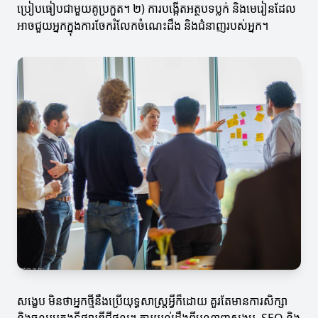
ប្រៀបធៀបជាមួយគូប្រកួត។ ២) ការបង្កើតអត្ថបទប្លក់ និងមេរៀនដែល
អាចជួយអ្នកក្នុងការចែករំលែកចំណេះដឹង និងជំនាញរបស់អ្នក។
សង្ខេប មិនថាអ្នកថ្មីនឹងប្រើយុទ្ធសាស្ត្រអ្វីក៏ដោយ គួរតែមានការសិក្សា