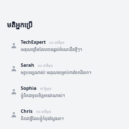
មតិអ្នកប្រើ
TechExpert
១០ នាទីមុន
អរគុណច្រើនដែលបានផ្តល់ចំណេះដឹងថ្មីៗ។
Sarah
១០ នាទីមុន
អត្ថបទល្អណាស់! អរគុណសម្រាប់ការចែករំលែក។
Sophia
៣ ថ្ងៃមុន
ខ្ញុំពិតជាចូលចិត្តអានវាណាស់។
Chris
១០ នាទីមុន
ពិតជាអ្វីដែលខ្ញុំកំពុងស្វែងរក។