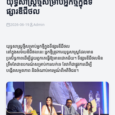
យុទ្ធសាស្ត្រថ្មីសម្រាប់អ្នកថ្មីក្នុងទី
ផ្សារឌីជីថល
2026-06-19
Admin
យុទ្ធសាស្ត្រថ្មីសម្រាប់អ្នកថ្មីក្នុងទីផ្សារឌីជីថល
នៅក្នុងសម័យឌីជីថលនេះ អ្នកថ្មីត្រូវការយុទ្ធសាស្ត្រដែលមាន
ប្រសិទ្ធភាពដើម្បីជួយពួកគេធ្វើឱ្យមានជោគជ័យ។ ទីផ្សារឌីជីថលមិន
ត្រឹមតែជាឧបករណ៍សម្រាប់ការលក់ទេ តែវាក៏ជាផ្លូវការដើម្បី
បង្កើតសម្ថតភាព និងចំណាប់អារម្មណ៍ពីអតិថិជន។