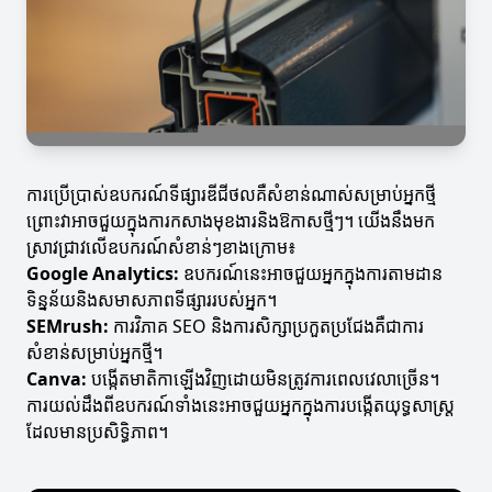
ការប្រើប្រាស់ឧបករណ៍ទីផ្សារឌីជីថលគឺសំខាន់ណាស់សម្រាប់អ្នកថ្មី
ព្រោះវាអាចជួយក្នុងការកសាងមុខងារនិងឱកាសថ្មីៗ។ យើងនឹងមក
ស្រាវជ្រាវលើឧបករណ៍សំខាន់ៗខាងក្រោម៖
Google Analytics:
ឧបករណ៍នេះអាចជួយអ្នកក្នុងការតាមដាន
ទិន្នន័យនិងសមាសភាពទីផ្សាររបស់អ្នក។
SEMrush:
ការវិភាគ SEO និងការសិក្សាប្រកួតប្រជែងគឺជាការ
សំខាន់សម្រាប់អ្នកថ្មី។
Canva:
បង្កើតមាតិកាឡើងវិញដោយមិនត្រូវការពេលវេលាច្រើន។
ការយល់ដឹងពីឧបករណ៍ទាំងនេះអាចជួយអ្នកក្នុងការបង្កើតយុទ្ធសាស្ត្រ
ដែលមានប្រសិទ្ធិភាព។