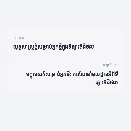
មុន
យុទ្ធសាស្ត្រថ្មីសម្រាប់អ្នកថ្មីក្នុងទីផ្សារឌីជីថល
បន្ទាប់
មគ្គុទេសក៍សម្រាប់អ្នកថ្មី: ការណែនាំមូលដ្ឋានអំពីទី
ផ្សារឌីជីថល