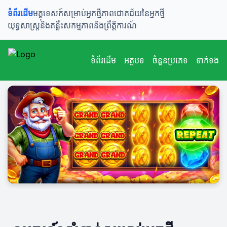
ទំព័រដើម
មគ្គុទេសក៍សម្រាប់អ្នកថ្មី
ភាពជោគជ័យនៃអ្នកថ្មី
យុទ្ធសាស្ត្រនិងគន្លឹះ
សកម្មភាពនិងព្រឹត្តិការណ៍
ទំព័រដើម
អត្ថបទ
ចំនួនប្រភេទ
ទាក់ទង