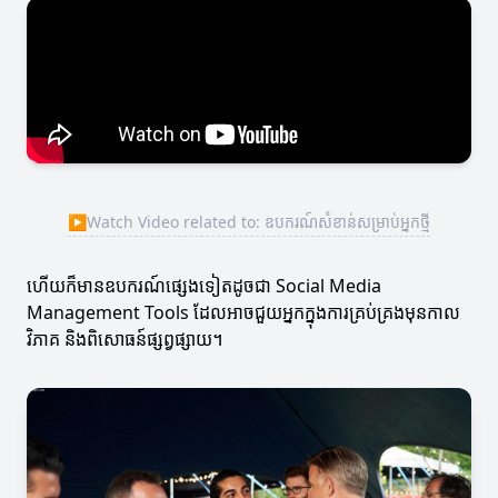
▶
Watch Video related to: ឧបករណ៍សំខាន់សម្រាប់អ្នកថ្មី
ហើយក៏មានឧបករណ៍ផ្សេងទៀតដូចជា Social Media
Management Tools ដែលអាចជួយអ្នកក្នុងការគ្រប់គ្រងមុនកាល
វិភាគ និងពិសោធន៍ផ្សព្វផ្សាយ។