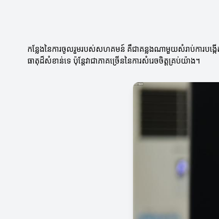
កន្លែងនៃការចូលរួមរបស់សហគមន៍ គឺជាគន្លងណាមួយសំរាប់ការបង្
ធាតុដ៏សំខាន់ទេ ប៉ុន្តែវាជាភាគច្រើននៃការសំរេចចិត្តគ្រប់យ៉ាង។