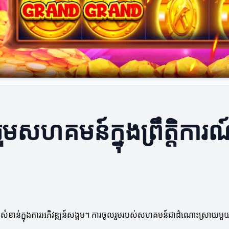
មសហគមន៍ក្នុងព្រឹត្តិការណ
ែកមួយសំខាន់ក្នុងការអភិវឌ្ឍន៍សង្គម។ ការចូលរួមរបស់សហគមន៍ជាដំណោះស្រា