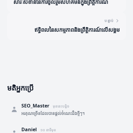
សារៈសំខាន់នៃការចូលរួមសហគមន៍ក្នុងព្រឹត្តិការណ៍
បន្ទាប់
ឥទ្ធិពលនៃសកម្មភាពនិងព្រឹត្តិការណ៍លើសង្គម
មតិអ្នកប្រើ
SEO_Master
មុននេះបន្តិច
អរគុណច្រើនដែលបានផ្តល់ចំណេះដឹងថ្មីៗ។
Daniel
១០ នាទីមុន