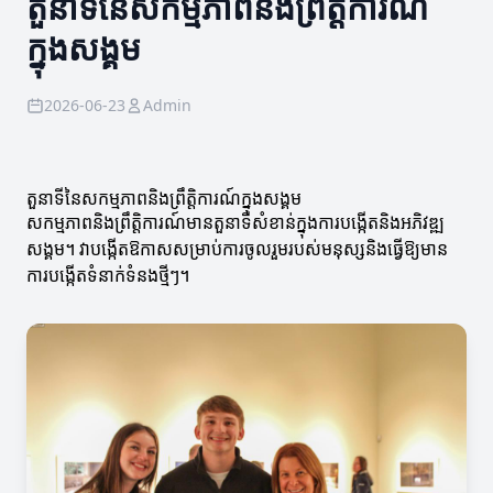
តួនាទីនៃសកម្មភាពនិងព្រឹត្តិការណ៍
ក្នុងសង្គម
2026-06-23
Admin
តួនាទីនៃសកម្មភាពនិងព្រឹត្តិការណ៍ក្នុងសង្គម
សកម្មភាពនិងព្រឹត្តិការណ៍មានតួនាទីសំខាន់ក្នុងការបង្កើតនិងអភិវឌ្ឍ
សង្គម។ វាបង្កើតឱកាសសម្រាប់ការចូលរួមរបស់មនុស្សនិងធ្វើឱ្យមាន
ការបង្កើតទំនាក់ទំនងថ្មីៗ។