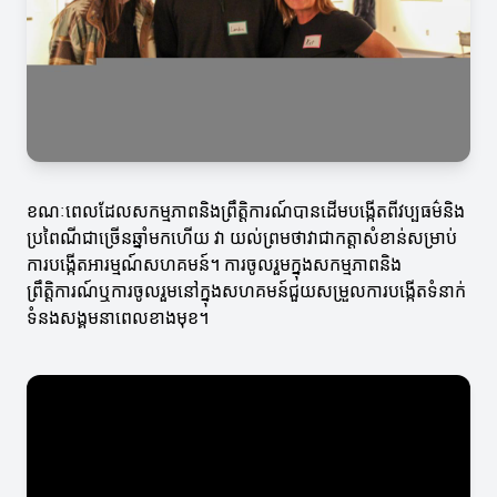
ខណៈពេលដែលសកម្មភាពនិងព្រឹត្តិការណ៍បានដើមបង្កើតពីវប្បធម៌និង
ប្រពៃណីជាច្រើនឆ្នាំមកហើយ វា យល់ព្រមថាវាជាកត្តាសំខាន់សម្រាប់
ការបង្កើតអារម្មណ៍សហគមន៍។ ការចូលរួមក្នុងសកម្មភាពនិង
ព្រឹត្តិការណ៍ឬការចូលរួមនៅក្នុងសហគមន៍ជួយសម្រួលការបង្កើតទំនាក់
ទំនងសង្គមនាពេលខាងមុខ។