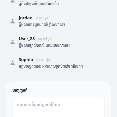
ខ្ញុំពិតជាចូលចិត្តអានវាណាស់។
Jordan
២ ម៉ោងមុន
ខ្លឹមសារមានប្រយោជន៍ខ្លាំងណាស់។
User_88
១០ នាទីមុន
ខ្លឹមសារច្បាស់លាស់ ងាយយល់ណាស់។
Sophia
មុននេះបន្តិច
អត្ថបទល្អណាស់! អរគុណសម្រាប់ការចែករំលែក។
បញ្ចេញមតិ