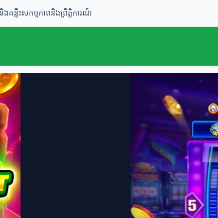
និងគន្លឹះ
សកម្មភាពនិងព្រឹត្តិការណ៍