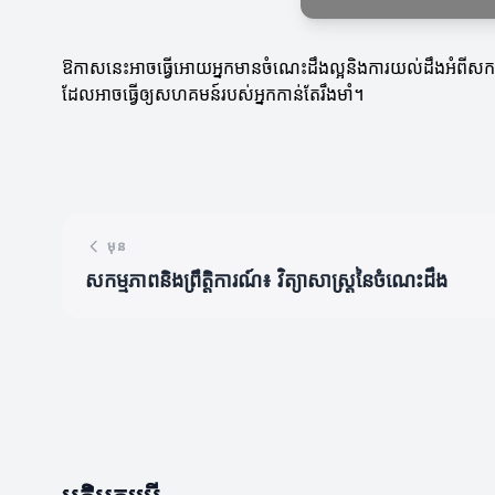
ឱកាសនេះអាចធ្វើអោយអ្នកមានចំណេះដឹងល្អនិងការយល់ដឹងអំពីសកម្មភា
ដែលអាចធ្វើឲ្យសហគមន៍របស់អ្នកកាន់តែរឹងមាំ។
មុន
សកម្មភាពនិងព្រឹត្តិការណ៍៖ វិត្យាសាស្ត្រនៃចំណេះដឹង