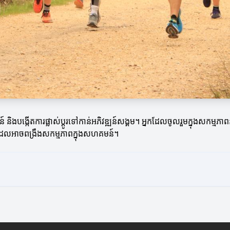
ងបង្កើតការផ្លាស់ប្តូរទៅកាន់អភិវឌ្ឍន៍សង្គម។ អ្នកដែលចូលរួមក្នុងសកម្មភាព
ការណ៍ដែលអាចពង្រឹងសកម្មភាពក្នុងសហគមន៍។