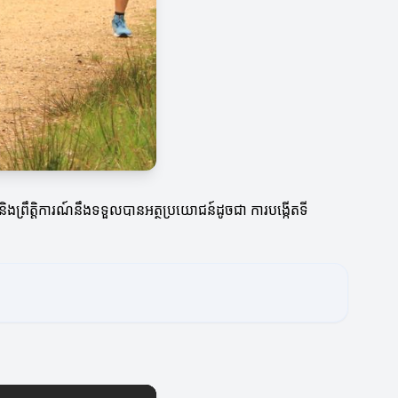
និងព្រឹត្តិការណ៍នឹងទទួលបានអត្ថប្រយោជន៍ដូចជា ការបង្កើតទី