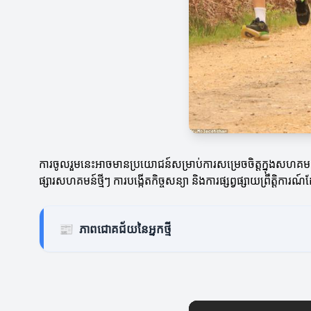
ការចូលរួមនេះអាចមានប្រយោជន៍សម្រាប់ការសម្រេចចិត្តក្នុងសហគមន៍ និ
ផ្សារសហគមន៍ថ្មីៗ ការបង្កើតកិច្ចសន្យា និងការផ្សព្វផ្សាយព្រឹត្តិ
📰
ភាពជោគជ័យនៃអ្នកថ្មី