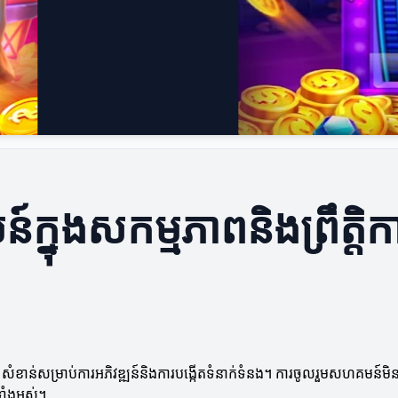
្នុងសកម្មភាពនិងព្រឹត្តិ
ាន់សម្រាប់ការអភិវឌ្ឍន៍និងការបង្កើតទំនាក់ទំនង។ ការចូលរួមសហគមន៍មិនត្រឹ
ទាំងអស់។