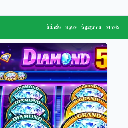
ទំព័រដើម
អត្ថបទ
ចំនួនប្រភេទ
ទាក់ទង