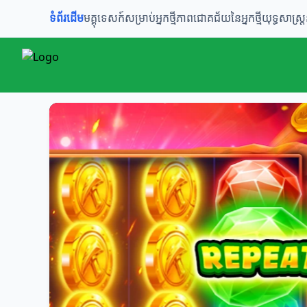
ទំព័រដើម
មគ្គុទេសក៍សម្រាប់អ្នកថ្មី
ភាពជោគជ័យនៃអ្នកថ្មី
យុទ្ធសាស្ត្រ