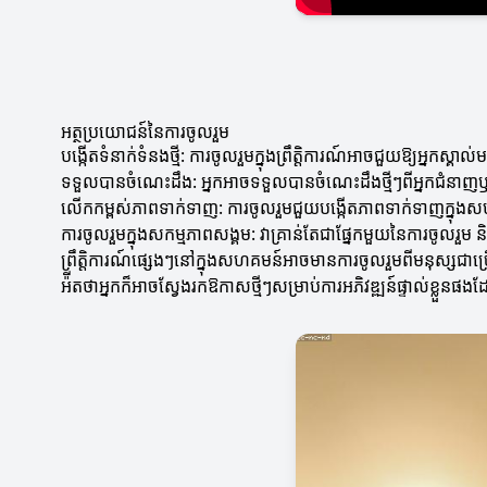
អត្ថប្រយោជន៍នៃការចូលរួម
បង្កើតទំនាក់ទំនងថ្មី: ការចូលរួមក្នុងព្រឹត្តិការណ៍អាចជួយឱ្យអ្នកស្គាល់
ទទួលបានចំណេះដឹង: អ្នកអាចទទួលបានចំណេះដឹងថ្មីៗពីអ្នកជំន
លើកកម្ពស់ភាពទាក់ទាញ: ការចូលរួមជួយបង្កើតភាពទាក់ទាញក្នុង
ការចូលរួមក្នុងសកម្មភាពសង្គម: វាគ្រាន់តែជាផ្នែកមួយនៃការចូល
ព្រឹត្តិការណ៍ផ្សេងៗនៅក្នុងសហគមន៍អាចមានការចូលរួមពីមនុស្សជាច្
អ៉ីតថាអ្នកក៏អាចស្វែងរកឱកាសថ្មីៗសម្រាប់ការអភិវឌ្ឍន៍ផ្ទាល់ខ្លួនផងដ