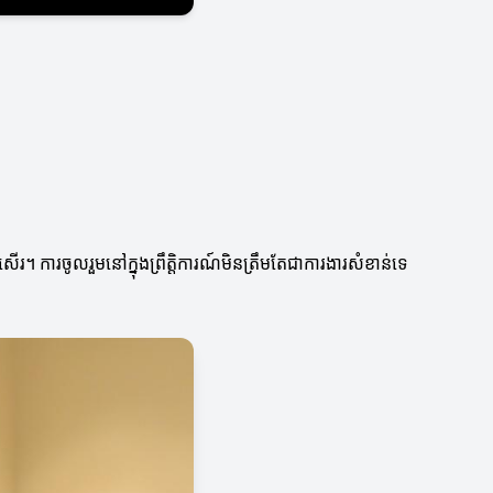
។ ការចូលរួមនៅក្នុងព្រឹត្តិការណ៍មិនត្រឹមតែជាការងារសំខាន់ទេ