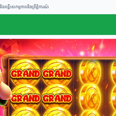
និងគន្លឹះ
សកម្មភាពនិងព្រឹត្តិការណ៍