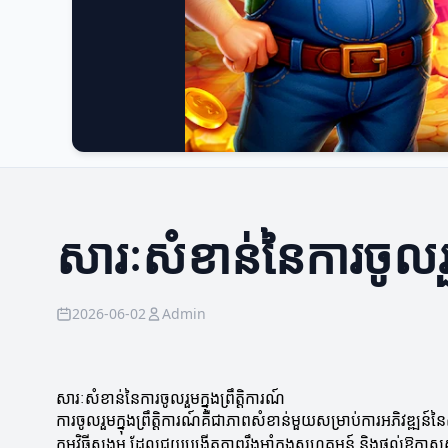
សារៈសំខាន់នៃការចូលរួមក
2026-06-02
Admin
សារៈសំខាន់នៃការចូលរួមក្នុងព្រឹត្តិការណ៍
ការចូលរួមក្នុងព្រឹត្តិការណ៍គឺជាភាពសំខាន់មួយសម្រាប់ការអភិវឌ្ឍន
កម្មវិធីសង្គម ដែលជួយបង្កើតភាពរឹងមាំក្នុងសហគមន៍ និងផ្តល់ឱកា