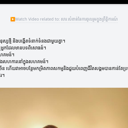
▶
Watch Video related to: សារៈសំខាន់នៃការចូលរួមក្នុងព្រឹត្តិការណ៍
មនុស្សថ្មី និងបង្កើតទំនាក់ទំនងជាមួយគ្នា។
ាញឬអ្នកដែលមានបទពិសោធន៍។
សហគមន៍។
រួម និងសហការនៅក្នុងសហគមន៍។
រើន ហើយវាអាចបន្ថែមកម្រិតភាពសកម្មនិងជួយបំពេញជីវិតសង្គមបានកាន់តែប្រសើរ
ែរ។