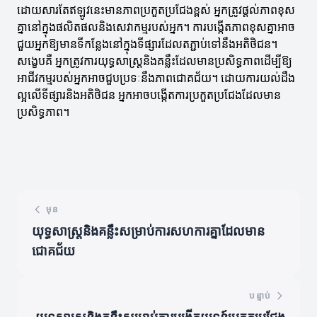
ដោយសារតែឥឡូវនេះមានភាពប្រកួតប្រជែងខ្ពស់ អ្នកត្រូវផ្តល់ភាពខុស
គ្នានៅក្នុងផលិតផលនិងសេវាកម្មរបស់អ្នក។ ការបង្កើតភាពខុសគ្នាអាច
ជួយអ្នកឱ្យមានទីកន្លែងនៅក្នុងទីផ្សារដែលតភ្ជាប់ទៅនឹងអតិថិជន។
សង្ខេបគឺ អ្នកត្រូវការ​យុទ្ធសាស្ត្រនិងគន្លឹះដែលមានប្រសិទ្ធភាពដើម្បីឱ្យ
អាជីវកម្មរបស់អ្នកអាចជួបប្រទៈនឹងភាពជោគជ័យ។ ដោយការយល់ដឹង
ល្អលើទីផ្សារនិងអតិថិជន អ្នកអាចបង្កើតការប្រកួតប្រជែងដែលមាន
ប្រសិទ្ធភាព។
មុន
យុទ្ធសាស្ត្រនិងគន្លឹះសម្រាប់ការសហការគ្នាដែលមាន
ជោគជ័យ
បន្ទាប់