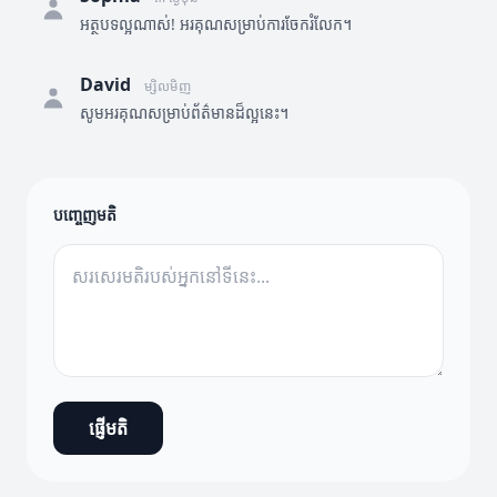
អត្ថបទល្អណាស់! អរគុណសម្រាប់ការចែករំលែក។
David
ម្សិលមិញ
សូមអរគុណសម្រាប់ព័ត៌មានដ៏ល្អនេះ។
បញ្ចេញមតិ
ផ្ញើមតិ