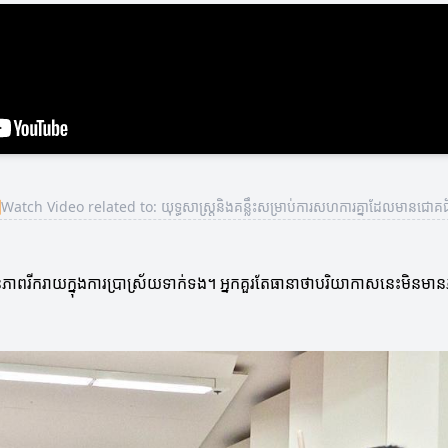
▶
Watch Video related to: យុទ្ធសាស្ត្រនិងគន្លឹះសម្រាប់ការសហការគ្នាដែលមានជោគ
ភាពរីករាយក្នុងការប្រាស្រ័យទាក់ទង។ អ្នកគួរតែធានាថាបរិយាកាសនេះមិនមា