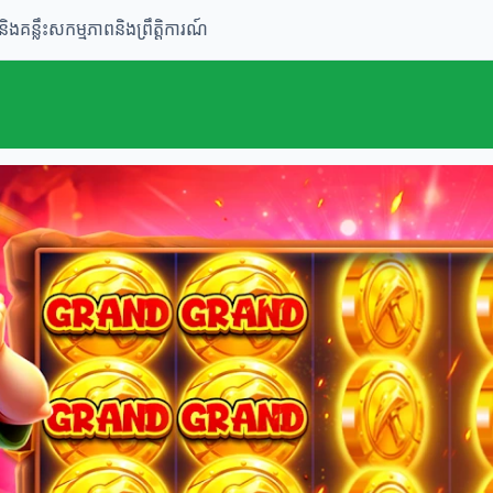
និងគន្លឹះ
សកម្មភាពនិងព្រឹត្តិការណ៍