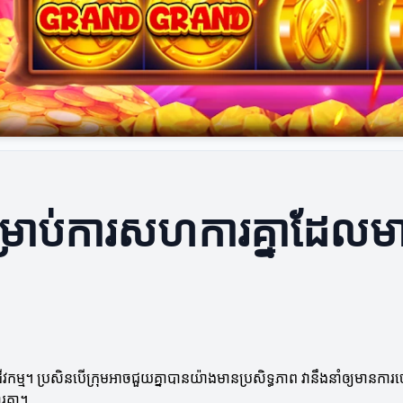
ឹះសម្រាប់ការសហការគ្នាដ
ជីវកម្ម។ ប្រសិនបើក្រុមអាចជួយគ្នាបានយ៉ាងមានប្រសិទ្ធភាព វានឹងនាំឲ្យម
គ្នា។