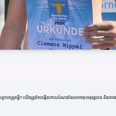
គេត្រូវធ្វើ។ យើងត្រូវតែបង្កើតគោលបំណងដែលអាចចុះអនុវត្តបាន និងអាចវាស់បាន