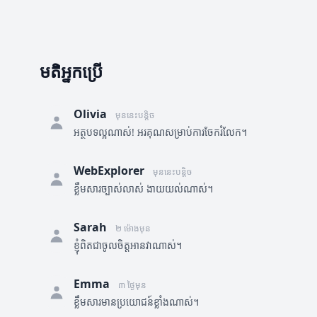
មតិអ្នកប្រើ
Olivia
មុននេះបន្តិច
អត្ថបទល្អណាស់! អរគុណសម្រាប់ការចែករំលែក។
WebExplorer
មុននេះបន្តិច
ខ្លឹមសារច្បាស់លាស់ ងាយយល់ណាស់។
Sarah
២ ម៉ោងមុន
ខ្ញុំពិតជាចូលចិត្តអានវាណាស់។
Emma
៣ ថ្ងៃមុន
ខ្លឹមសារមានប្រយោជន៍ខ្លាំងណាស់។