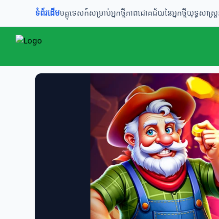
ទំព័រដើម
មគ្គុទេសក៍សម្រាប់អ្នកថ្មី
ភាពជោគជ័យនៃអ្នកថ្មី
យុទ្ធសាស្ត្រ