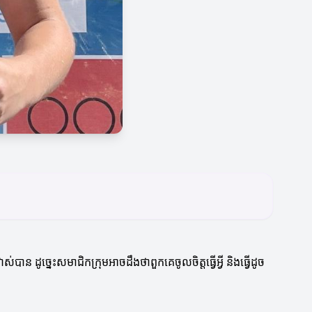
 ដូច្នេះសមាជិកក្រុមអាចដឹងថាពួកគេចូលចិត្តធ្វើអ្វី និងធ្វើដូច