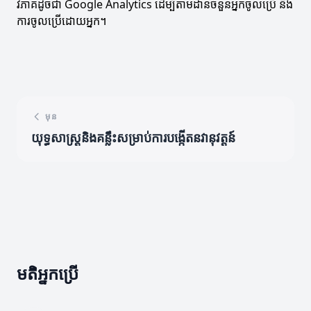
វិភាគដូចជា Google Analytics ដើម្បីតាមដានចំនួនអ្នកចូលប្រើ និង
ការចូលប្រើដោយអ្នក។
មុន
យុទ្ធសាស្ត្រនិងគន្លឹះសម្រាប់ការបង្កើតនវានុវត្តន៍
មតិអ្នកប្រើ