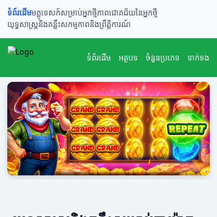
ទំព័រដើម
មគ្គុទេសក៍សម្រាប់អ្នកថ្មី
ភាពជោគជ័យនៃអ្នកថ្មី
យុទ្ធសាស្ត្រនិងគន្លឹះ
សកម្មភាពនិងព្រឹត្តិការណ៍
ទំព័រដើម
អត្ថបទ
ចំនួនប្រភេទ
ទាក់ទង