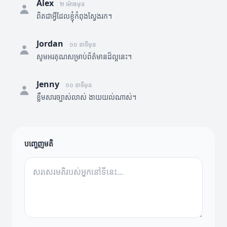
Alex
២ ម៉ោងមុន
ពិតជាអ្វីដែលខ្ញុំកំពុងស្វែងរក។
Jordan
១០ នាទីមុន
សូមអរគុណសម្រាប់ព័ត៌មានដ៏ល្អនេះ។
Jenny
១០ នាទីមុន
ខ្លឹមសារច្បាស់លាស់ ងាយយល់ណាស់។
បញ្ចេញមតិ