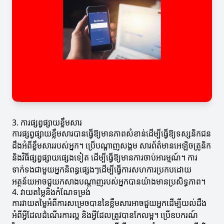
3. ការផ្សព្វផ្សាយខ្លឹមសារ
ការផ្សព្វផ្សាយខ្លឹមសារបានធ្វើឱ្យមានភាពសំខាន់ដើម្បីធ្វើឱ្យទស្សនិកជន
ដឹងអំពីខ្លឹមសាររបស់អ្នក។ ប្រើបណ្តាញសង្គម សារព័ត៌មានអេឡិចត្រូនិក
និងវិធីផ្សព្វផ្សាយផ្សេងទៀត ដើម្បីធ្វើឱ្យមានការចាប់អារម្មណ៍។ ការ
ទាក់ទងជាមួយអ្នកនិពន្ធផ្សេងៗដើម្បីធ្វើការសហការប្រកបដោយ
អត្ថន័យអាចជួយកសាងបណ្ដាញរបស់អ្នកបានយ៉ាងមានប្រសិទ្ធភាព។
4. វាយតម្លៃនិងកំណែទម្រង់
ការវាយតម្លៃអំពីការសម្រេចបាននៃខ្លឹមសារអាចជួយអ្នកដើម្បីយល់ដឹង
អំពីអ្វីដែលដំណើរការល្អ និងអ្វីដែលត្រូវបានកែលម្អ។ ប្រើឧបករណ៍