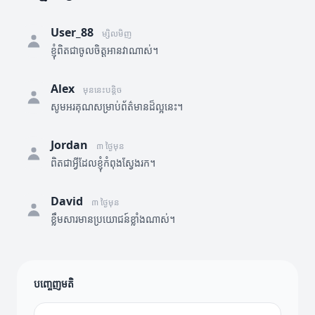
User_88
ម្សិលមិញ
ខ្ញុំពិតជាចូលចិត្តអានវាណាស់។
Alex
មុននេះបន្តិច
សូមអរគុណសម្រាប់ព័ត៌មានដ៏ល្អនេះ។
Jordan
៣ ថ្ងៃមុន
ពិតជាអ្វីដែលខ្ញុំកំពុងស្វែងរក។
David
៣ ថ្ងៃមុន
ខ្លឹមសារមានប្រយោជន៍ខ្លាំងណាស់។
បញ្ចេញមតិ