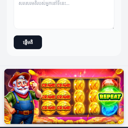
ផ្ញើមតិ