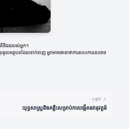
តិថិជនរបស់អ្នក។
ការប្រមូលអត្ថបទដែលទាក់ទាញ អ្នកអាចធានាថាការសហការនេះអាច
បន្ទាប់
យុទ្ធសាស្ត្រនិងគន្លឹះសម្រាប់ការបង្កើតនវានុវត្តន៍