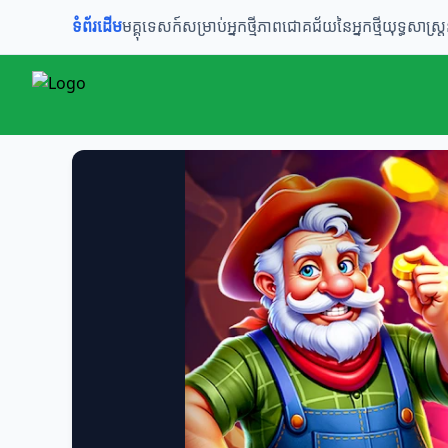
ទំព័រដើម
មគ្គុទេសក៍សម្រាប់អ្នកថ្មី
ភាពជោគជ័យនៃអ្នកថ្មី
យុទ្ធសាស្ត្រ