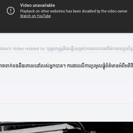
Watch Video related to: យុទ្ធសាស្ត្រនិងគន្លឹះសម្រាប់ការសហការលើម៉ាកមានប្រសិទ្
ឹងអាចទាក់ទងនឹងគោលដៅរបស់អ្នកបាន។ ការងារលើការប្រមូលផ្តុំព័ត៌មានអំពីអ