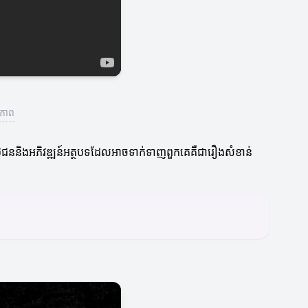
ធភាព
តិថិជននិងអភិវឌ្ឍន៍អត្ថបទដែលអាចទាក់ទាញពួកគេគឺជារឿងសំខាន់