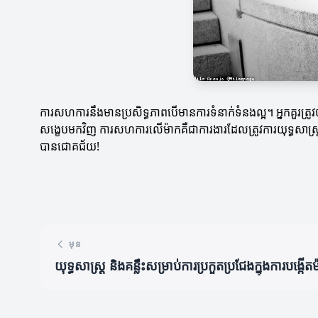
ការសហការនឹងមានប្រសិទ្ធភាពបើមានការទំនាក់ទំនងល្អ។ អ្នកគួរត្រ
សង្ខេបមកវិញ ការសហការលើម៉ាកគឺជាការងារដែលត្រូវការយុទ្ធសាស
បានជោគជ័យ!
មុន
យុទ្ធសាស្ត្រ និងគន្លឹះសម្រាប់ការប្រកួតប្រជែងក្នុងការបង្កើត