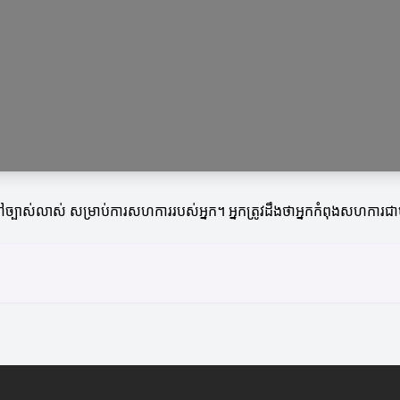
ច្បាស់លាស់ សម្រាប់ការសហការរបស់អ្នក។ អ្នកត្រូវដឹងថាអ្នកកំពុងសហការជាម