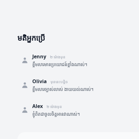
មតិអ្នកប្រើ
Jenny
២ ម៉ោងមុន
ខ្លឹមសារមានប្រយោជន៍ខ្លាំងណាស់។
Olivia
មុននេះបន្តិច
ខ្លឹមសារច្បាស់លាស់ ងាយយល់ណាស់។
Alex
២ ម៉ោងមុន
ខ្ញុំពិតជាចូលចិត្តអានវាណាស់។