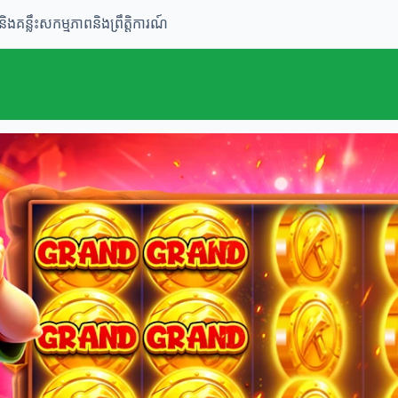
និងគន្លឹះ
សកម្មភាពនិងព្រឹត្តិការណ៍