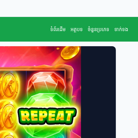
ទំព័រដើម
អត្ថបទ
ចំនួនប្រភេទ
ទាក់ទង