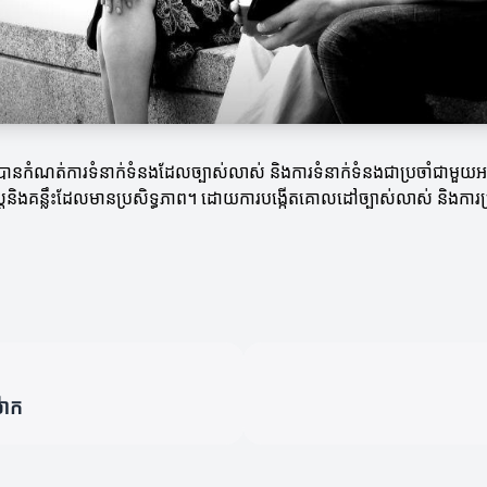
ូវបានកំណត់ការទំនាក់ទំនងដែលច្បាស់លាស់ និងការទំនាក់ទំនងជាប្រចាំជាមួយអ
្ត្រនិងគន្លឹះដែលមានប្រសិទ្ធភាព។ ដោយការបង្កើតគោលដៅច្បាស់លាស់ និង
ម៉ាក