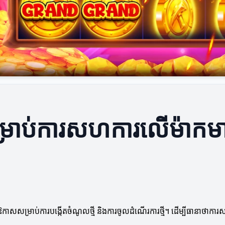
ះសម្រាប់ការសហការលើម៉ាកម
កាសសម្រាប់ការបង្កើតចំណូលថ្មី និងការចូលដំណើរការថ្មី។ ដើម្បីធានាថាកា