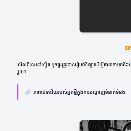
▶
លើសពីនេះទៅទៀត អ្នកគួរត្រូវបានរៀបចំទីផ្សារដើម្បីធានាថាអ្នកន
មួយ។
🔗
ភាពជោគជ័យរបស់អ្នកថ្មីក្នុងការបណ្តាញទំនាក់ទំនង