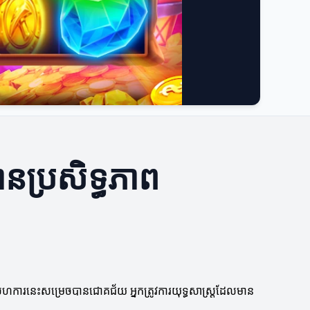
ានប្រសិទ្ធភាព
រសហការនេះសម្រេចបានជោគជ័យ អ្នកត្រូវការយុទ្ធសាស្ត្រដែលមាន