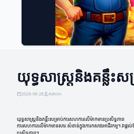
យុទ្ធសាស្ត្រនិងគន្លឹ
2026-06-28
Admin
យុទ្ធសាស្ត្រនិងគន្លឹះសម្រាប់ការសហការលើម៉ាកមានប្រសិទ្ធភាព
ការសហការលើម៉ាកមានសារៈសំខាន់ក្នុងការកសាងអាជីវកម្ម។ វាផ្តល់ឱ
ប្រសិទ្ធភាព។