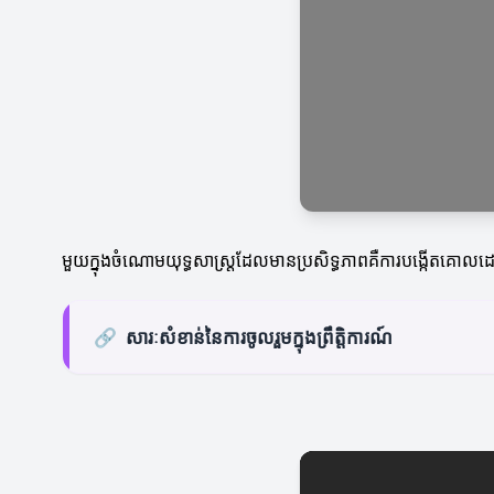
មួយក្នុងចំណោមយុទ្ធសាស្ត្រដែលមានប្រសិទ្ធភាពគឺការបង្កើតគោលដៅ
🔗
សារៈសំខាន់នៃការចូលរួមក្នុងព្រឹត្តិការណ៍