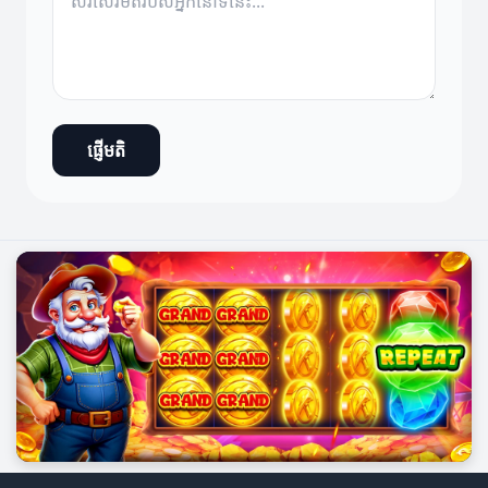
ផ្ញើមតិ