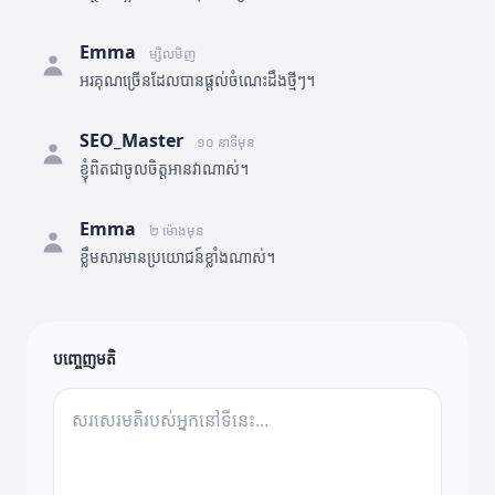
Emma
ម្សិលមិញ
អរគុណច្រើនដែលបានផ្តល់ចំណេះដឹងថ្មីៗ។
SEO_Master
១០ នាទីមុន
ខ្ញុំពិតជាចូលចិត្តអានវាណាស់។
Emma
២ ម៉ោងមុន
ខ្លឹមសារមានប្រយោជន៍ខ្លាំងណាស់។
បញ្ចេញមតិ