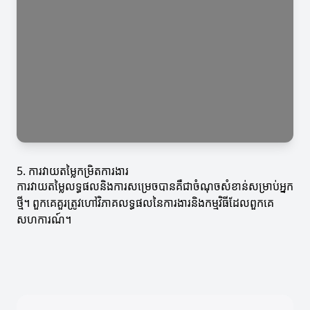
5. ការវាយតម្លៃកម្រិតការងារ
ការវាយតម្លៃលទ្ធផលនិងការសម្រេចបានគឺជាចំណុចសំខាន់សម្រាប់អ្នក
ថ្មី។ ពួកគេគួរត្រូវហៅវិភាគលទ្ធផលនៃការងារនិងកម្មវិធីដែលពួកគេ
សហការណ៍។