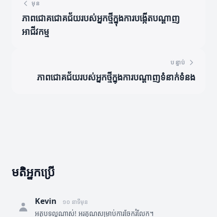
មុន
ភាពជោគជោគជ័យរបស់អ្នកថ្មីក្នុងការបង្កើតបណ្តាញ
អាជីវកម្ម
បន្ទាប់
ភាពជោគជ័យរបស់អ្នកថ្មីក្នុងការបណ្តាញទំនាក់ទំនង
មតិអ្នកប្រើ
Kevin
១០ នាទីមុន
អត្ថបទល្អណាស់! អរគុណសម្រាប់ការចែករំលែក។