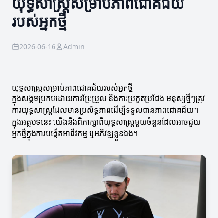
យុទ្ធសាស្ត្រសម្រាប់ភាពជោគជ័យ
របស់អ្នកថ្មី
2026-06-16
Admin
យុទ្ធសាស្ត្រសម្រាប់ភាពជោគជ័យរបស់អ្នកថ្មី
ក្នុងសង្គមប្រកបដោយការប្រែប្រួល និងការប្រកួតប្រជែង មនុស្សថ្មីៗត្រូវ
ការយុទ្ធសាស្ត្រដែលមានប្រសិទ្ធភាពដើម្បីទទួលបានភាពជោគជ័យ។
ក្នុងអត្ថបទនេះ យើងនឹងពិភាក្សាពីយុទ្ធសាស្ត្រមួយចំនួនដែលអាចជួយ
អ្នកថ្មីក្នុងការបង្កើតអាជីវកម្ម ឬអភិវឌ្ឍខ្លួនឯង។