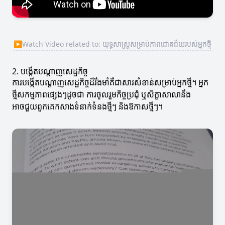
▶
Watch Video related to: យុទ្ធសាស្ត្រសម្រាប់ភាពជោគជ័យរបស់អ្នកថ្មី
2. បង្កើតបណ្ដាញសេដ្ឋកិច្ច
ការបង្កើតបណ្ដាញសេដ្ឋកិច្ចដ៏រឹងមាំគឺជាសារសំខាន់សម្រាប់អ្នកថ្មី។ អ្នក
ថ្មីសកម្មភាពផ្សេងៗដូចជា ការចូលរួមកិច្ចប្រជុំ ឬសិក្ខាសាលានឹង
អាចជួយពួកគេកសាងទំនាក់ទំនងថ្មីៗ និងឱកាសថ្មីៗ។