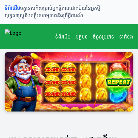
ទំព័រដើម
មគ្គុទេសក៍សម្រាប់អ្នកថ្មី
ភាពជោគជ័យនៃអ្នកថ្មី
យុទ្ធសាស្ត្រនិងគន្លឹះ
សកម្មភាពនិងព្រឹត្តិការណ៍
ទំព័រដើម
អត្ថបទ
ចំនួនប្រភេទ
ទាក់ទង