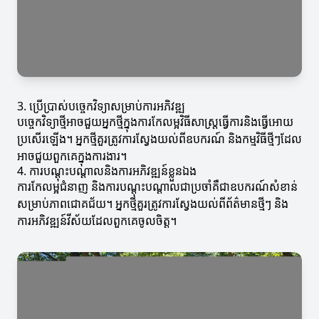
3. ប្រើប្រាស់បច្ចេកវិទ្យាសម្រាប់ការអភិវឌ្ឍ
បច្ចេកវិទ្យាថ្មីអាចជួយអ្នកថ្មីក្នុងការកែលម្អវិធីសាស្រ្តធ្វើការនិងធ្វើអោយ
ប្រសើរឡើង។ អ្នកថ្មីគួរត្រូវការស្វែងយល់ពីឧបករណ៍ និងកម្មវិធីថ្មីៗដែល
អាចជួយពួកគេក្នុងការងារ។
4. ការបណ្ដុះបណ្ដាលនិងការអភិវឌ្ឍន៍ខ្លួនឯង
ការកែលម្អជំនាញ និងការបណ្ដុះបណ្ដាលជាប្រចាំគឺជាឧបករណ៍សំខាន់
សម្រាប់ភាពជោគជ័យ។ អ្នកថ្មីគួរត្រូវការស្វែងយល់ពីព័ត៌មានថ្មីៗ និង
ការអភិវឌ្ឍន៍វីស័យដែលពួកគេចូលចិត្ត។