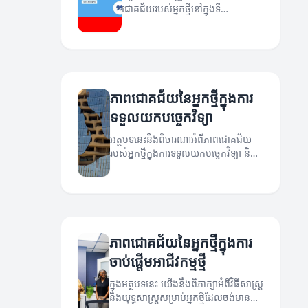
ជោគជ័យរបស់អ្នកថ្មីនៅក្នុងទី
ផ្សារឌីជីថល។
ភាពជោគជ័យនៃអ្នកថ្មីក្នុងការ
ទទួលយកបច្ចេកវិទ្យា
អត្ថបទនេះនឹងពិចារណាអំពីភាពជោគជ័យ
របស់អ្នកថ្មីក្នុងការទទួលយកបច្ចេកវិទ្យា និង
វិធីដើម្បីទទួលបានអត្ថប្រយោជន៍ពីវា។
ភាពជោគជ័យនៃអ្នកថ្មីក្នុងការ
ចាប់ផ្តើមអាជីវកម្មថ្មី
ក្នុងអត្ថបទនេះ យើងនឹងពិភាក្សាអំពីវិធីសាស្រ្ត
និងយុទ្ធសាស្រ្តសម្រាប់អ្នកថ្មីដែលចង់មាន