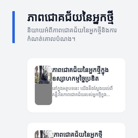
ភាពជោគជ័យនៃអ្នកថ្មី
និយាយអំពីភាពជោគជ័យនៃអ្នកថ្មីនិងការ
កំណត់គោលបំណង។
ភាពជោគជ័យនៃអ្នកថ្មីក្នុង
ឧស្សាហកម្មច្នៃប្រឌិត
នៅក្នុងអត្ថបទនេះ យើងនឹងស្វែងយល់ពី
គន្លឹះនៃភាពជោគជ័យរបស់អ្នកថ្មីក្នុង
ឧស្សាហកម្មច្នៃប្រឌិត។
ភាពជោគជ័យនៃអ្នកថ្មី