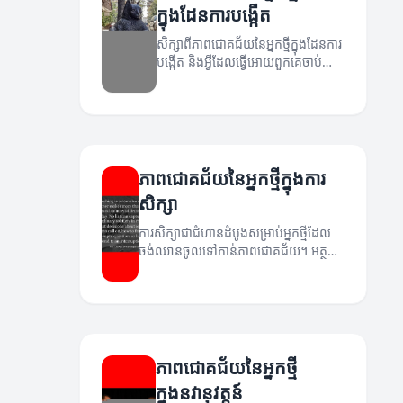
ក្នុងដែនការបង្កើត
សិក្សាពីភាពជោគជ័យនៃអ្នកថ្មីក្នុងដែនការ
បង្កើត និងអ្វីដែលធ្វើអោយពួកគេចាប់
អារម្មណ៍។
ភាពជោគជ័យនៃអ្នកថ្មីក្នុងការ
សិក្សា
ការសិក្សាជាជំហានដំបូងសម្រាប់អ្នកថ្មីដែល
ចង់ឈានចូលទៅកាន់ភាពជោគជ័យ។ អត្ថបទ
នេះនឹងពិភាក្សាអំពីគន្លឹះនៃភាពជោគជ័យក្នុង
ការសិក្សា។
ភាពជោគជ័យនៃអ្នកថ្មី
ក្នុងនវានុវត្តន៍