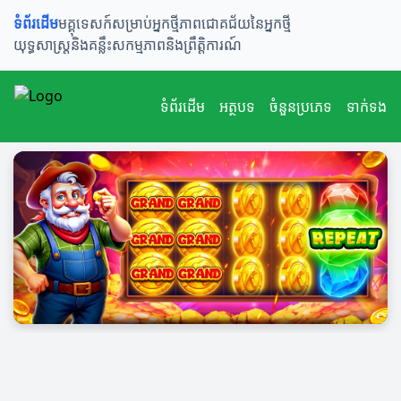
ទំព័រដើម
មគ្គុទេសក៍សម្រាប់អ្នកថ្មី
ភាពជោគជ័យនៃអ្នកថ្មី
យុទ្ធសាស្ត្រនិងគន្លឹះ
សកម្មភាពនិងព្រឹត្តិការណ៍
ទំព័រដើម
អត្ថបទ
ចំនួនប្រភេទ
ទាក់ទង